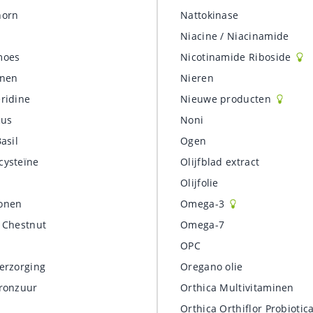
horn
Nattokinase
Niacine / Niacinamide
moes
Nicotinamide Riboside
enen
Nieren
ridine
Nieuwe producten
cus
Noni
asil
Ogen
ysteïne
Olijfblad extract
Olijfolie
onen
Omega-3
 Chestnut
Omega-7
OPC
erzorging
Oregano olie
ronzuur
Orthica Multivitaminen
Orthica Orthiflor Probiotic