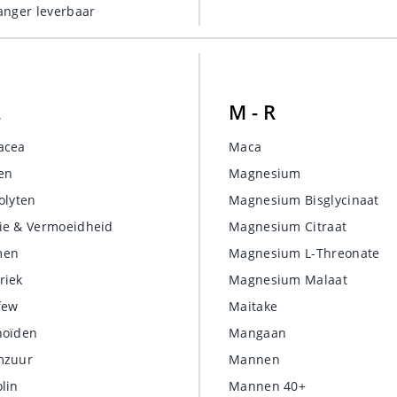
langer leverbaar
L
M - R
acea
Maca
ten
Magnesium
olyten
Magnesium Bisglycinaat
ie & Vermoeidheid
Magnesium Citraat
men
Magnesium L-Threonate
riek
Magnesium Malaat
few
Maitake
noïden
Mangaan
mzuur
Mannen
lin
Mannen 40+