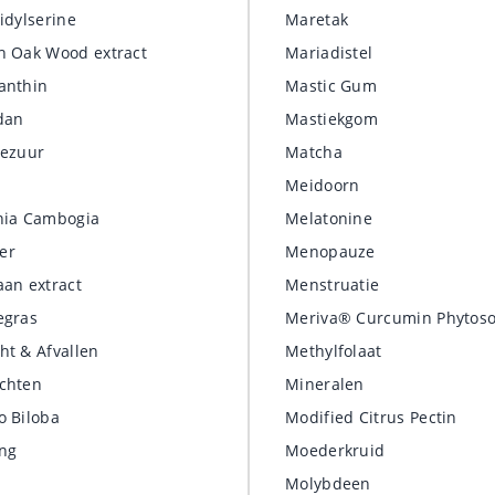
idylserine
Maretak
h Oak Wood extract
Mariadistel
anthin
Mastic Gum
dan
Mastiekgom
nezuur
Matcha
Meidoorn
nia Cambogia
Melatonine
er
Menopauze
aan extract
Menstruatie
egras
Meriva® Curcumin Phytos
ht & Afvallen
Methylfolaat
chten
Mineralen
o Biloba
Modified Citrus Pectin
ng
Moederkruid
Molybdeen