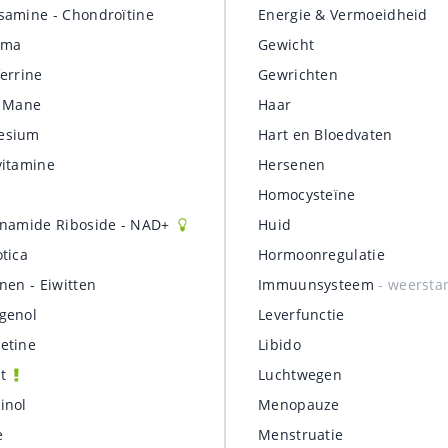
samine - Chondroïtine
Energie & Vermoeidheid
uma
Gewicht
ferrine
Gewrichten
s Mane
Haar
esium
Hart en Bloedvaten
vitamine
Hersenen
Homocysteïne
inamide Riboside - NAD+
Huid
otica
Hormoonregulatie
nen - Eiwitten
Immuunsysteem
- weersta
genol
Leverfunctie
etine
Libido
it
Luchtwegen
inol
Menopauze
e
Menstruatie