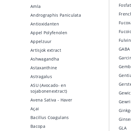
Fosfat
Amla
Frenc
Andrographis Paniculata
Fucox
Antioxidanten
Fucoï
Appel Polyfenolen
Fulvi
Appelzuur
GABA
Artisjok extract
Garci
Ashwagandha
Gemb
Astaxanthine
Genti
Astragalus
Gerst
ASU (Avocado- en
sojabonenextract)
Gewic
Avena Sativa - Haver
Gewri
Açai
Ginkg
Bacillus Coagulans
Ginse
Bacopa
GLA