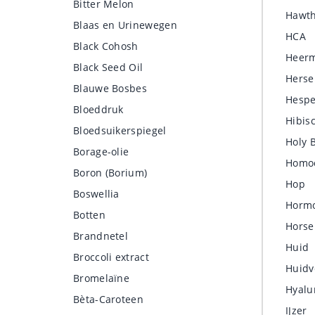
Bitter Melon
Hawt
Blaas en Urinewegen
HCA
Black Cohosh
Heer
Black Seed Oil
Hers
Blauwe Bosbes
Hespe
Bloeddruk
Hibis
Bloedsuikerspiegel
Holy B
Borage-olie
Homoc
Boron (Borium)
Hop
Boswellia
Horm
Botten
Horse
Brandnetel
Huid
Broccoli extract
Huidv
Bromelaïne
Hyalu
Bèta-Caroteen
IJzer