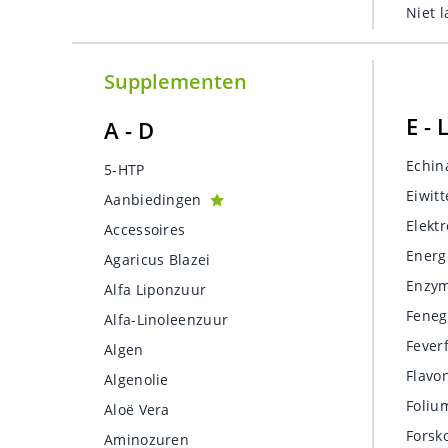
Niet 
Supplementen
E - 
A - D
Echin
5-HTP
Eiwit
Aanbiedingen
Elektr
Accessoires
Energ
Agaricus Blazei
Enzy
Alfa Liponzuur
Feneg
Alfa-Linoleenzuur
Fever
Algen
Flavo
Algenolie
Foliu
Aloë Vera
Forsko
Aminozuren