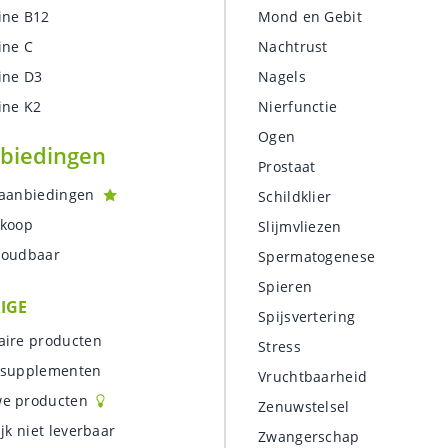
ine B12
Mond en Gebit
ine C
Nachtrust
ine D3
Nagels
ine K2
Nierfunctie
Ogen
biedingen
Prostaat
-aanbiedingen
Schildklier
rkoop
Slijmvliezen
houdbaar
Spermatogenese
Spieren
IGE
Spijsvertering
aire producten
Stress
-supplementen
Vruchtbaarheid
e producten
Zenuwstelsel
ijk niet leverbaar
Zwangerschap