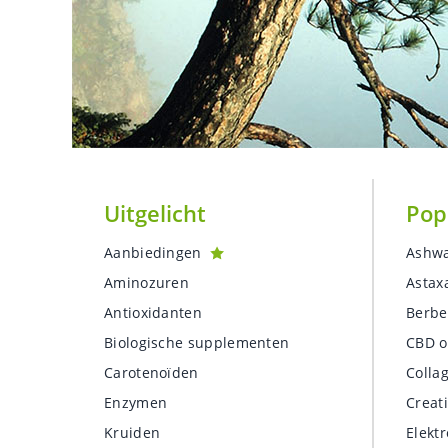
Uitgelicht
Pop
Aanbiedingen
Ashw
Aminozuren
Astax
Antioxidanten
Berbe
Biologische supplementen
CBD o
Carotenoïden
Colla
Enzymen
Creat
Kruiden
Elektr