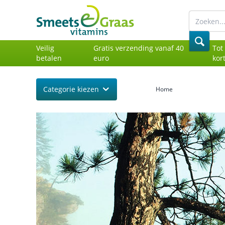
Veilig
Gratis verzending vanaf 40
Tot
betalen
euro
kor
Categorie kiezen
Home