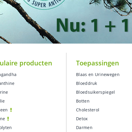
ulaire producten
Toepassingen
agandha
Blaas en Urinewegen
anthine
Bloeddruk
rine
Bloedsuikerspiegel
lie
Botten
geen
Cholesterol
ine
Detox
olyten
Darmen