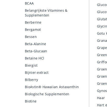
BCAA
Gluc
Belangrijkste Vitamines &
Gluco
Supplementen
Gluta
Berberine
Glyci
Bergamot
Gotu 
Bessen
Grana
Beta-Alanine
Grape
Beta-Glucaan
Green
Betaïne HCl
Griffo
Biergist
Groen
Bijnier-extract
Groen
Bilberry
Groen
BioAstin® Hawaiian Astaxanthin
Gynos
Biologische Supplementen
Haar
Biotine
Hart 