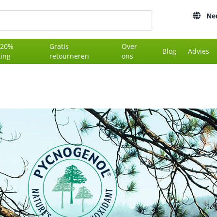
Ne
 20%
Gratis
Over
Blog
Advies
ting
retourneren
ons