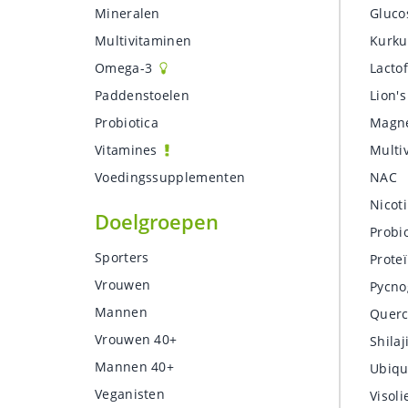
Mineralen
Gluco
Multivitaminen
Kurk
Omega-3
Lacto
Paddenstoelen
Lion'
Probiotica
Magn
Vitamines
Multi
Voedingssupplementen
NAC
Nicot
Doelgroepen
Probi
Sporters
Proteï
Vrouwen
Pycno
Mannen
Querc
Vrouwen 40+
Shilaj
Mannen 40+
Ubiqu
Veganisten
Visoli