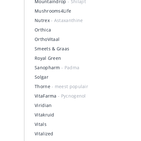
Mountaindrop
- Shilajit
Mushrooms4Life
Nutrex
- Astaxanthine
Orthica
OrthoVitaal
Smeets & Graas
Royal Green
Sanopharm
- Padma
Solgar
Thorne
- meest populair
VitaFarma
- Pycnogenol
Viridian
Vitakruid
Vitals
Vitalized