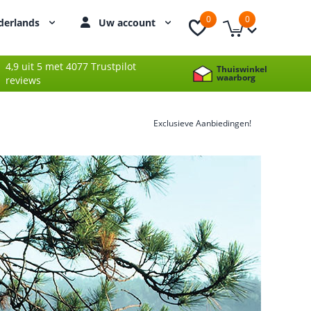
0
0
derlands
Uw account
4,9 uit 5 met 4077 Trustpilot
Thuiswinkel
waarborg
reviews
Exclusieve Aanbiedingen!