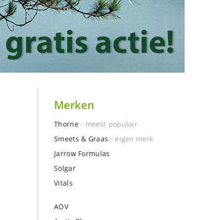
Merken
Thorne
- meest populair
Smeets & Graas
- eigen merk
Jarrow Formulas
Solgar
Vitals
AOV