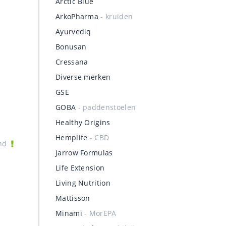
Arctic Blue
ArkoPharma
- kruiden
Ayurvediq
Bonusan
Cressana
Diverse merken
GSE
GOBA
- paddenstoelen
Healthy Origins
Hemplife
- CBD
nd
Jarrow Formulas
Life Extension
Living Nutrition
Mattisson
Minami
- MorEPA