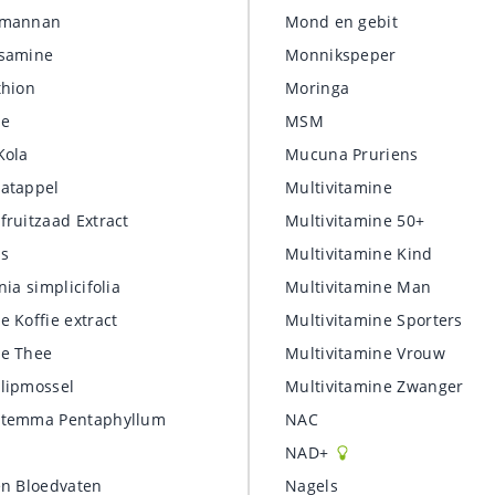
omannan
Mond en gebit
samine
Monnikspeper
thion
Moringa
ne
MSM
Kola
Mucuna Pruriens
atappel
Multivitamine
fruitzaad Extract
Multivitamine 50+
s
Multivitamine Kind
nia simplicifolia
Multivitamine Man
e Koffie extract
Multivitamine Sporters
e Thee
Multivitamine Vrouw
lipmossel
Multivitamine Zwanger
temma Pentaphyllum
NAC
NAD+
en Bloedvaten
Nagels