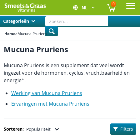
0
NL
Ope
Categorieën
Home
>
Mucuna Pruriens
Mucuna Pruriens
Mucuna Pruriens is een supplement dat veel wordt
ingezet voor de hormonen, cyclus, vruchtbaarheid en
energie*.
Werking van Mucuna Pruriens
Ervaringen met Mucuna Pruriens
Sorteren:
Filters
Populariteit