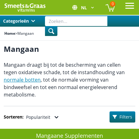
0
NL
Ope
Categorieën
Home
>
Mangaan
Mangaan
Mangaan draagt bij tot de bescherming van cellen
tegen oxidatieve schade, tot de instandhouding van
normale botten
, tot de normale vorming van
bindweefsel en tot een normaal energieleverend
metabolisme.
Sorteren:
Filters
Populariteit
Mangaane Supplementen