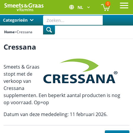
0
NL
Ope
Categorieën
Home
>
Cressana
Cressana
Smeets & Graas
stopt met de
verkoop van
Cressana
supplementen. Een beperkt aantal producten is nog
op voorraad. Op=op
Datum van deze mededeling: 11 februari 2026.