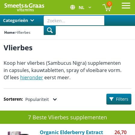
0
NL
Ope
Categorieën
Home
>
Vlierbes
Vlierbes
Koop hier vlierbes (Sambucus Nigra) supplementen
in capsules, kauwtabletten, spray of vloeibare vorm.
Of lees
hieronder
eerst meer.
Sorteren:
Filters
Populariteit
7 Beste Vlierbes supplementen
Organic Elderberry Extract
26,70