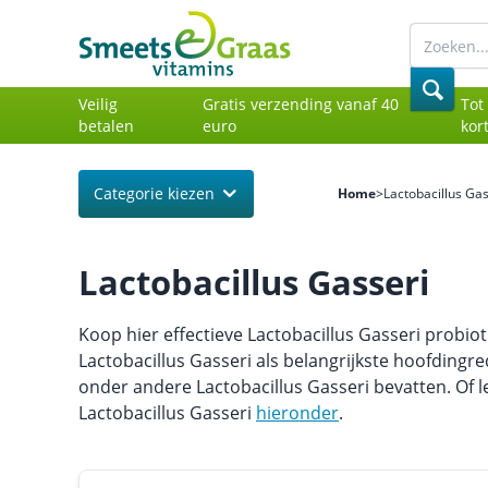
Veilig
Gratis verzending vanaf 40
Tot
betalen
euro
kor
Categorie kiezen
Home
>
Lactobacillus Gas
Lactobacillus Gasseri
Koop hier effectieve Lactobacillus Gasseri probio
Lactobacillus Gasseri als belangrijkste hoofdingre
onder andere Lactobacillus Gasseri bevatten. Of 
Lactobacillus Gasseri
hieronder
.