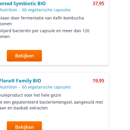
nted Symbiotic BIO
37,95
Nutrition
-
60 vegetarische capsules
taan door fermentatie van Kefir-kombucha
abonen
iljard bacteriën per capsule en meer dan 120
mmen
Bekijken
Flora® Family BIO
19,95
Nutrition
-
60 vegetarische capsules
uleproduct voor het hele gezin
t een gepatenteerd bacteriemengsel, aangevuld met
aan en baobab extracten
Bekijken