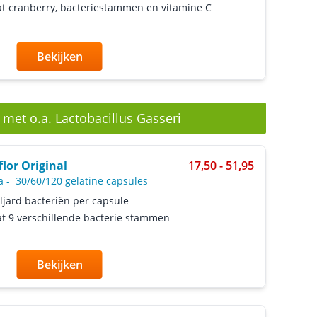
t cranberry, bacteriestammen en vitamine C
Bekijken
 met o.a. Lactobacillus Gasseri
flor Original
17,50 - 51,95
a
-
30/60/120 gelatine capsules
ljard bacteriën per capsule
t 9 verschillende bacterie stammen
Bekijken