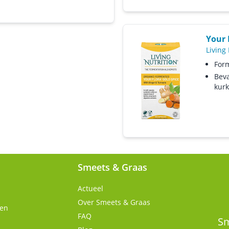
Your 
Living 
Form
Beva
kur
Smeets & Graas
Actueel
Over Smeets & Graas
gen
FAQ
Sm