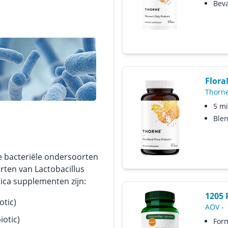
Beva
Flor
Thorn
5 mi
Blen
e bacteriële ondersoorten
orten van Lactobacillus
ica supplementen zijn:
1205 
otic)
AOV
-
otic)
For