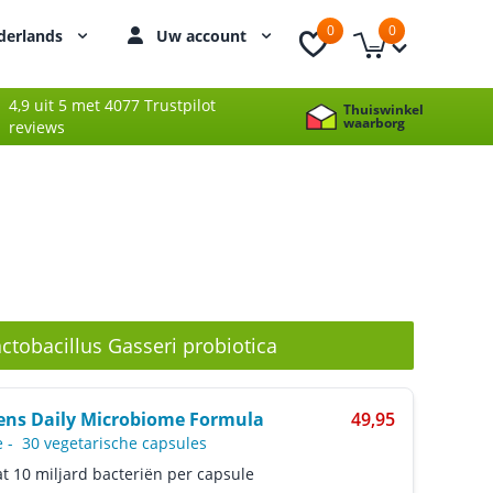
0
0
derlands
Uw account
4,9 uit 5 met 4077 Trustpilot
Thuiswinkel
waarborg
reviews
ctobacillus Gasseri probiotica
ns Daily Microbiome Formula
49,95
e
-
30 vegetarische capsules
t 10 miljard bacteriën per capsule