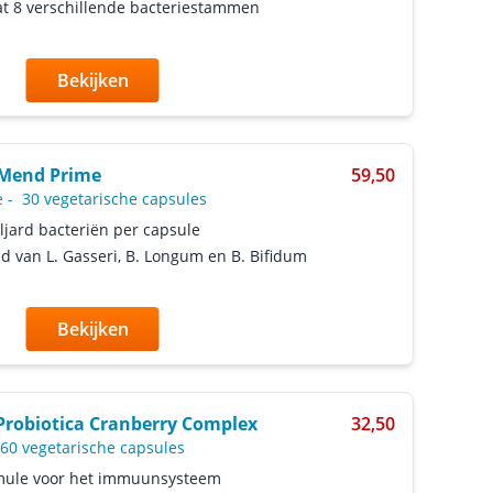
t 8 verschillende bacteriestammen
Bekijken
aMend Prime
59,50
e
-
30 vegetarische capsules
ljard bacteriën per capsule
d van L. Gasseri, B. Longum en B. Bifidum
Bekijken
Probiotica Cranberry Complex
32,50
60 vegetarische capsules
mule voor het immuunsysteem