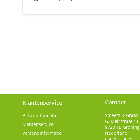
Contact
Klantenservice
Smeets & Graas
Betaalinformatie
G. Meirstraat 11
Klantenservice
9728 TB
Gronin
Verzendinformatie
Nederland
050 850 36 88