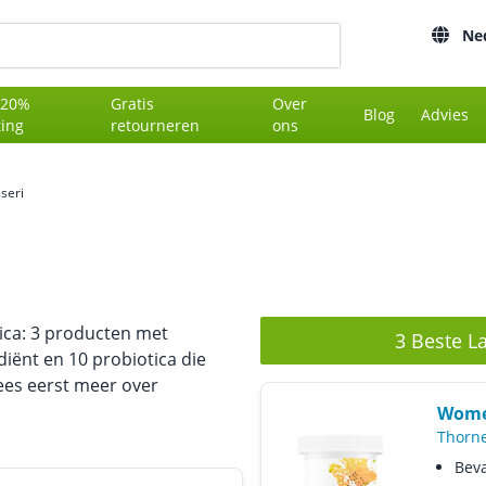
Ne
 20%
Gratis
Over
Blog
Advies
ting
retourneren
ons
seri
tica: 3 producten met
3 Beste La
diënt en 10 probiotica die
lees eerst meer over
Wome
Thorn
Beva