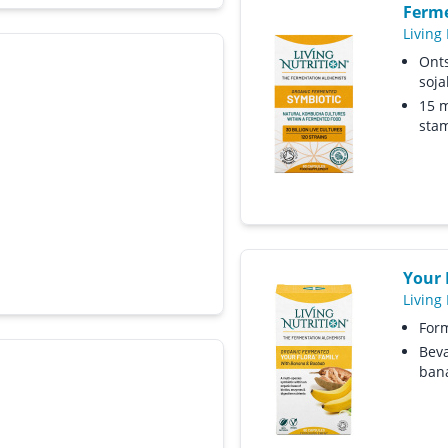
Ferme
Living 
Onts
soj
15 m
sta
Your 
Living 
Form
Beva
ban