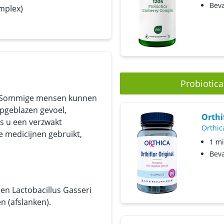
Beva
mplex)
Probiotica
ca. Sommige mensen kunnen
opgeblazen gevoel,
Orthi
s u een verzwakt
Orthic
medicijnen gebruikt,
1 mi
Beva
sen Lactobacillus Gasseri
n (afslanken).