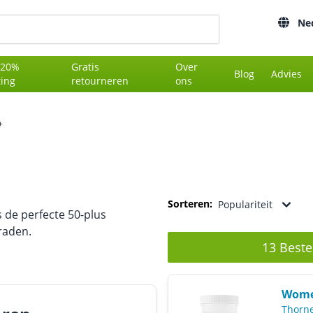
Ne
 20%
Gratis
Over
Blog
Advies
ting
retourneren
ons
+
Sorteren:
Populariteit
 de perfecte 50-plus
raden.
13 Beste
Women
Thorn