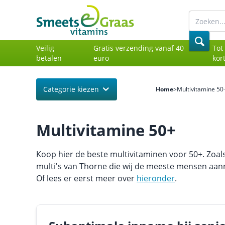
Veilig
Gratis verzending vanaf 40
Tot
betalen
euro
kor
Categorie kiezen
Home
>
Multivitamine 50
Multivitamine 50+
Koop hier de beste multivitaminen voor 50+. Zoals
multi's van Thorne die wij de meeste mensen aan
Of lees er eerst meer over
hieronder
.