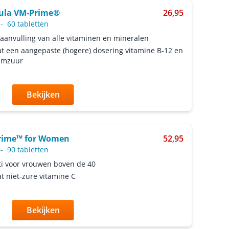
ula VM-Prime®
26,95
-
60 tabletten
aanvulling van alle vitaminen en mineralen
t een aangepaste (hogere) dosering vitamine B-12 en
iumzuur
Bekijken
rime™ for Women
52,95
-
90 tabletten
i voor vrouwen boven de 40
t niet-zure vitamine C
Bekijken