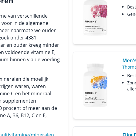
oren
Best
Gen
me van verschillende
l voor in de algemene
 meer naarmate we ouder
zoek onder 4381
aar en ouder kreeg minder
en voldoende vitamine E,
ium binnen via de voeding
Men's
Thorn
Best
ineralen die moeilijk
Zon
krijgen waren, waren
alle
amine C en het mineraal
n supplementen
0 procent of meer aan de
e A, B6, B12, C en E,
ultivitamine/mineralen
Elke 