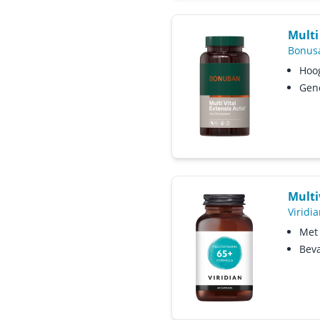
Multi 
Bonus
Hoog
Gen
Multi
Viridia
Met 
Beva