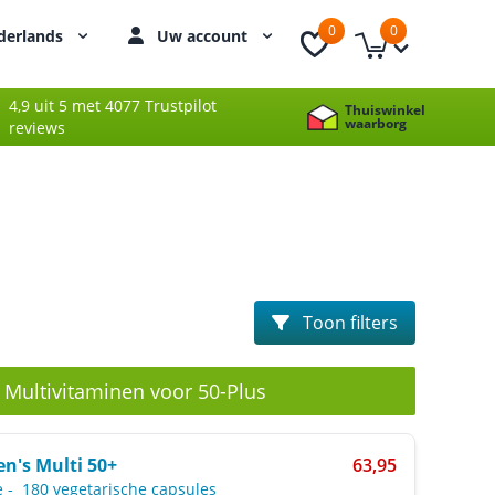
0
0
derlands
Uw account
4,9 uit 5 met 4077 Trustpilot
Thuiswinkel
waarborg
reviews
Toon filters
 Multivitaminen voor 50-Plus
's Multi 50+
63,95
e
-
180 vegetarische capsules