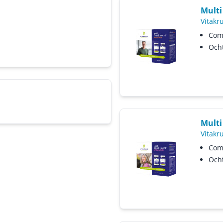
Multi
Vitakr
Com
Ocht
Multi
Vitakr
Comp
Ocht