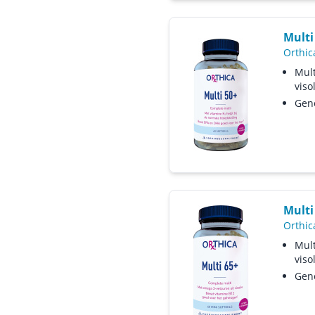
Multi
Orthic
Mult
viso
Gen
Multi
Orthic
Mult
viso
Gen