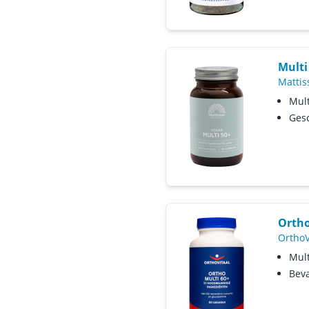
Multi
Mattis
Mult
Gesc
Ortho
OrthoV
Mult
Beva