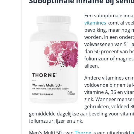
Suboptimale inname bij seni
Een suboptimale inna
vitamines
komt al vee
bevolking, maar nog
worden. In een onder
volwassenen van 51 j
dan 50 procent van h
foliumzuur of magnes
alleen.
Andere vitamines en m
voldoende binnen te 
vitamine A, B6 en vit
zink. Wanneer mense
gebruikten, voldeed 8
gemiddelde dagelijkse aanbeveling voor vitamin
foliumzuur, ijzer en zink.
Men's Multi 50+ van
Thorne
is een uitgebreid
m