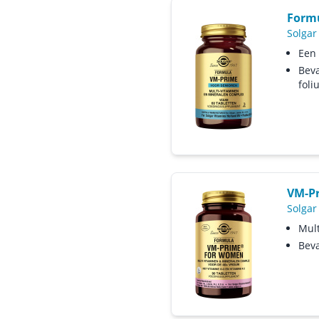
Form
Solgar
Een 
Beva
fol
VM-P
Solgar
Mult
Beva