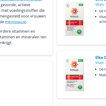
 gezonde, actieve
Vitals
n met voedingsstoffen die
Dé m
amengesteld voor vrouwen
Vita
 de
menopauze
.
acti
rdere vitaminen en
vitaminen en mineralen ten
krijgt.
Elke 
Vitals
Dé m
Makk