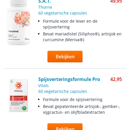
S.A.T.
49,95
Thorne
60 vegetarische capsules
Formule voor de lever en de
spijsvertering
Bevat mariadistel (Siliphos®), artisjok en
curcumine (Meriva®)
Bekijken
Spijsverteringsformule Pro
42,95
Vitals
60 vegetarische capsules
Formule voor de spijsvertering
Bevat gepatenteerde artisjok-, gember-,
vijgcactus- en olijfbladextracten
Bekijken