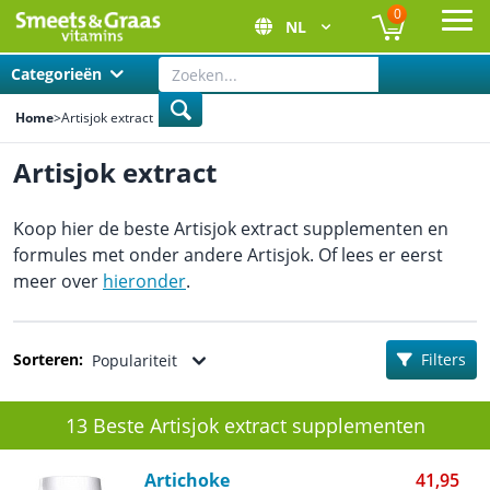
0
NL
Ope
Categorieën
Home
>
Artisjok extract
Artisjok extract
Koop hier de beste Artisjok extract supplementen en
formules met onder andere Artisjok. Of lees er eerst
meer over
hieronder
.
Sorteren:
Filters
Populariteit
13 Beste Artisjok extract supplementen
Artichoke
41,95