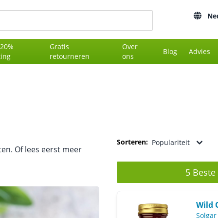
Ne
 20%
Gratis
Over
Blog
Advies
ting
retourneren
ons
Sorteren:
Populariteit
en. Of lees eerst meer
5 Beste
Wild 
Solgar