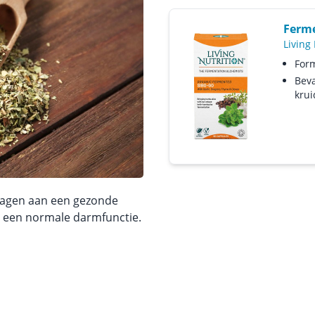
Ferme
Living 
Form
Beva
krui
jdragen aan een gezonde
 een normale darmfunctie.