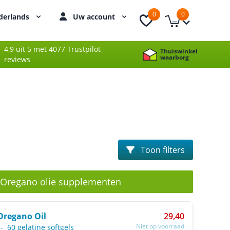
0
0
derlands
Uw account
4,9 uit 5 met 4077 Trustpilot
Thuiswinkel
waarborg
reviews
Toon filters
 Oregano olie supplementen
Oregano Oil
29,40
Niet op voorraad
-
60 gelatine softgels