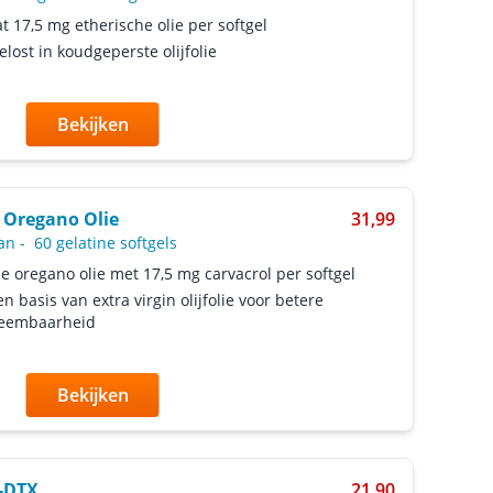
t 17,5 mg etherische olie per softgel
lost in koudgeperste olijfolie
Bekijken
 Oregano Olie
31,99
an
-
60 gelatine softgels
e oregano olie met 17,5 mg carvacrol per softgel
en basis van extra virgin olijfolie voor betere
eembaarheid
Bekijken
-DTX
21,90