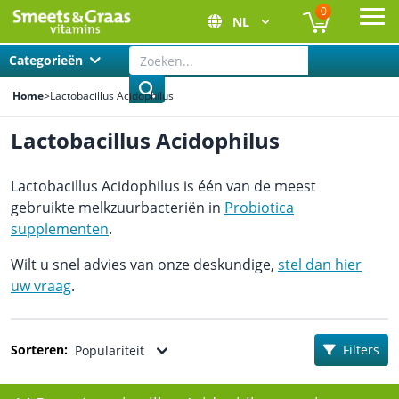
0
NL
Ope
Categorieën
Home
>
Lactobacillus Acidophilus
Lactobacillus Acidophilus
Lactobacillus Acidophilus is één van de meest
gebruikte melkzuurbacteriën in
Probiotica
supplementen
.
Wilt u snel advies van onze deskundige,
stel dan hier
uw vraag
.
Sorteren:
Filters
Populariteit