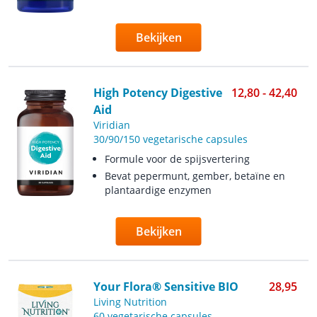
Bekijken
High Potency Digestive
12,80 - 42,40
Aid
Viridian
30/90/150 vegetarische capsules
Formule voor de spijsvertering
Bevat pepermunt, gember, betaïne en
plantaardige enzymen
Bekijken
Your Flora® Sensitive BIO
28,95
Living Nutrition
60 vegetarische capsules