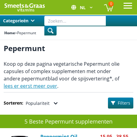
0
NL
Ope
Categorieën
Home
>
Pepermunt
Pepermunt
Koop op deze pagina vegetarische Pepermunt olie
capsules of complex supplementen met onder
andere pepermuntblad voor de spijsvertering*, of
lees er eerst meer over
.
Sorteren:
Filters
Populariteit
5 Beste Pepermunt supplementen
Peppermint Oil
15,95 - 38,55