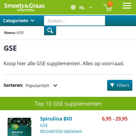
0
NL
Ope
Categorieën
Home
>
GSE
GSE
Koop hier alle GSE supplementen. Alles op voorraad.
Sorteren:
Filters
Populariteit
Top 10 GSE supplementen
Spirulina BIO
6,95 - 29,95
GSE
80/240/550 tabletten