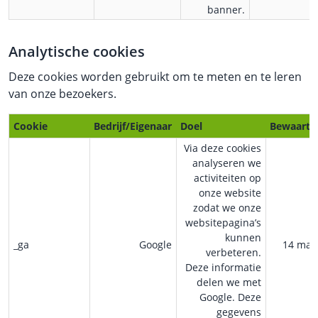
banner.
Analytische cookies
Deze cookies worden gebruikt om te meten en te leren
van onze bezoekers.
Cookie
Bedrijf/Eigenaar
Doel
Bewaarte
Via deze cookies
analyseren we
activiteiten op
onze website
zodat we onze
websitepagina’s
kunnen
_ga
Google
14 ma
verbeteren.
Deze informatie
delen we met
Google. Deze
gegevens