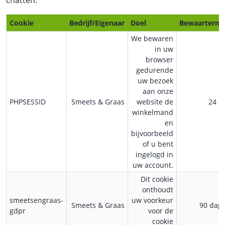
chatten.
Cookie
Bedrijf/Eigenaar
Doel
Bewaartermi
We bewaren
in uw
browser
gedurende
uw bezoek
aan onze
PHPSESSID
Smeets & Graas
website de
24 u
winkelmand
en
bijvoorbeeld
of u bent
ingelogd in
uw account.
Dit cookie
onthoudt
smeetsengraas-
uw voorkeur
Smeets & Graas
90 dag
gdpr
voor de
cookie