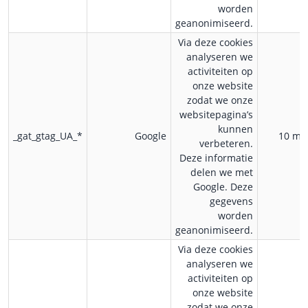
worden
geanonimiseerd.
Via deze cookies
analyseren we
activiteiten op
onze website
zodat we onze
websitepagina’s
kunnen
_gat_gtag_UA_*
Google
10 mi
verbeteren.
Deze informatie
delen we met
Google. Deze
gegevens
worden
geanonimiseerd.
Via deze cookies
analyseren we
activiteiten op
onze website
zodat we onze