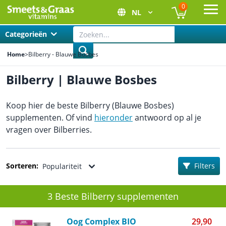
0
NL
Ope
Categorieën
Home
>
Bilberry - Blauwe Bosbes
Bilberry | Blauwe Bosbes
Koop hier de beste Bilberry (Blauwe Bosbes)
supplementen. Of vind
hieronder
antwoord op al je
vragen over Bilberries.
Sorteren:
Filters
Populariteit
3 Beste Bilberry supplementen
Oog Complex BIO
29,90