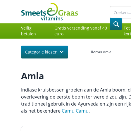
Veilig
Gratis verzending vanaf 40
Tot
betalen
euro
kor
Categorie kiezen
Home
>
Amla
Amla
Indiase kruisbessen groeien aan de Amla boom, di
overlevering de eerste boom ter wereld zou zijn.
traditioneel gebruik in de Ayurveda en zijn een ri
als het bekendere
Camu Camu
.