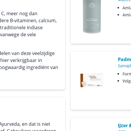
Aml
e C, meer nog dan
Amla
ere B-vitaminen, calcium,
 traditionele Indiase
 vanwege de vele
len van deze veelzijdige
Padm
hier verkrijgbaar in
Sanop
hoogwaardig ingrediënt van
Form
Volg
Ayurveda, en dat is niet
IJzer