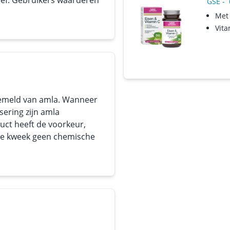
tief. Gebruikers waarderen
GSE
-
Met 
Vita
gemeld van amla. Wanneer
ering zijn amla
uct heeft de voorkeur,
de kweek geen chemische