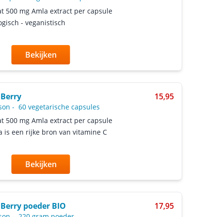
t 500 mg Amla extract per capsule
ogisch - veganistisch
Bekijken
Berry
15,95
son
-
60 vegetarische capsules
t 500 mg Amla extract per capsule
 is een rijke bron van vitamine C
Bekijken
Berry poeder BIO
17,95
son
-
220 gram poeder