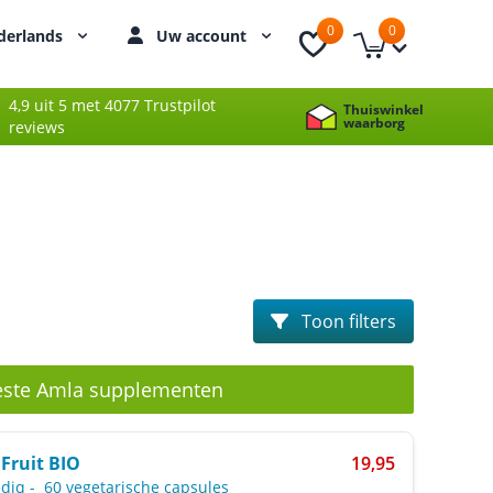
0
0
derlands
Uw account
4,9 uit 5 met 4077 Trustpilot
Thuiswinkel
waarborg
reviews
Toon filters
este Amla supplementen
Fruit BIO
19,95
diq
-
60 vegetarische capsules