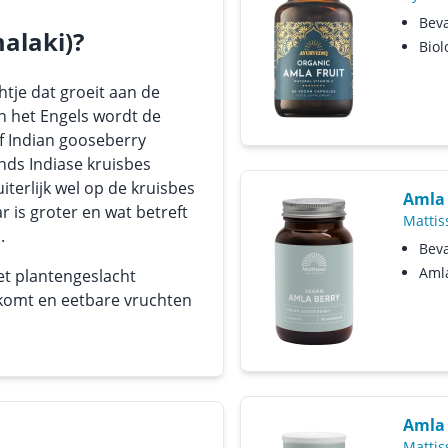
Beva
alaki)?
Biol
htje dat groeit aan de
In het Engels wordt de
of Indian gooseberry
nds Indiase kruisbes
uiterlijk wel op de kruisbes
Amla 
r is groter en wat betreft
Mattis
.
Beva
Amla
et plantengeslacht
rkomt en eetbare vruchten
Amla 
Mattis