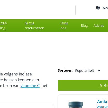
Ne
 20%
Gratis
Over
Blog
Advies
ting
retourneren
ons
Sorteren:
Populariteit
e volgens Indiase
 De bessen kennen een
5 B
jke bron van
vitamine C
, net
Amla 
Ayurve