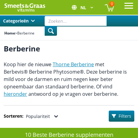
0
NL
Ope
Categorieën
Home
>
Berberine
Berberine
Koop hier de nieuwe
Thorne Berberine
met
Berbevis® Berberine Phytosome®. Deze berberine is
mild voor de darmen en ruim negen keer beter
opneem­baar dan standaard berberine. Of vind
hieronder
antwoord op je vragen over berberine.
Sorteren:
Filters
Populariteit
10 Beste Berberine supplementen