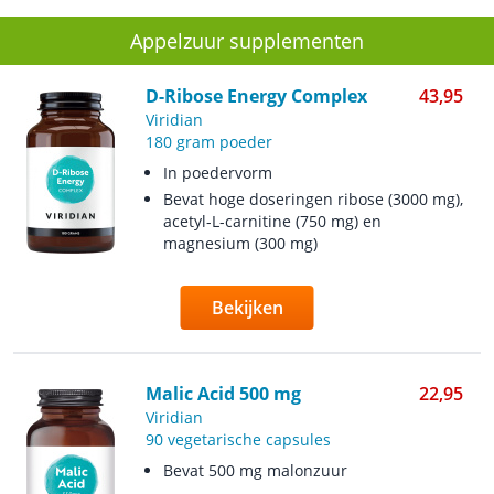
Appelzuur supplementen
D-Ribose Energy Complex
43,95
Viridian
180 gram poeder
In poedervorm
Bevat hoge doseringen ribose (3000 mg),
acetyl-L-carnitine (750 mg) en
magnesium (300 mg)
Bekijken
Malic Acid 500 mg
22,95
Viridian
90 vegetarische capsules
Bevat 500 mg malonzuur