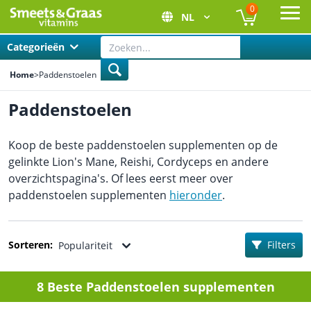
0
NL
Ope
Categorieën
Home
>
Paddenstoelen
Paddenstoelen
Koop de beste paddenstoelen supplementen op de
gelinkte Lion's Mane, Reishi, Cordyceps en andere
overzichtspagina's. Of lees eerst meer over
paddenstoelen supplementen
hieronder
.
Sorteren:
Filters
Populariteit
8 Beste Paddenstoelen supplementen