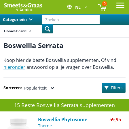
0
NL
Ope
Categorieën
Home
>
Boswellia
Boswellia Serrata
Koop hier de beste Boswellia supplementen. Of vind
hieronder
antwoord op al je vragen over Boswellia.
Sorteren:
Filters
Populariteit
15 Beste Boswellia Serrata supplementen
Boswellia Phytosome
59,95
Thorne