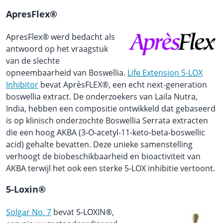
ApresFlex®
ApresFlex® werd bedacht als
antwoord op het vraagstuk
van de slechte
opneembaarheid van Boswellia.
Life Extension 5-LOX
Inhibitor
bevat AprèsFLEX®, een echt next-generation
boswellia extract. De onderzoekers van Laila Nutra,
India, hebben een compositie ontwikkeld dat gebaseerd
is op klinisch onderzochte Boswellia Serrata extracten
die een hoog AKBA (3-O-acetyl-11-keto-beta-boswellic
acid) gehalte bevatten. Deze unieke samenstelling
verhoogt de biobeschikbaarheid en bioactiviteit van
AKBA terwijl het ook een sterke 5-LOX inhibitie vertoont.
5-Loxin®
Solgar No. 7
bevat 5-LOXIN®,