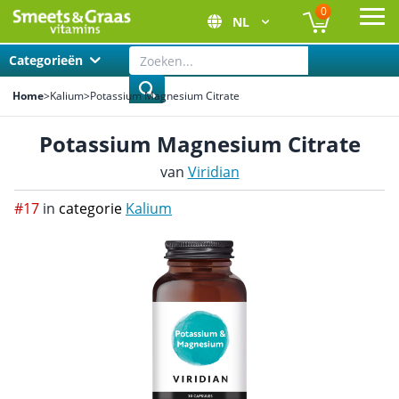
0
NL
Ope
Categorieën
Home
>
Kalium
>
Potassium Magnesium Citrate
Potassium Magnesium Citrate
van
Viridian
#17
in
categorie
Kalium