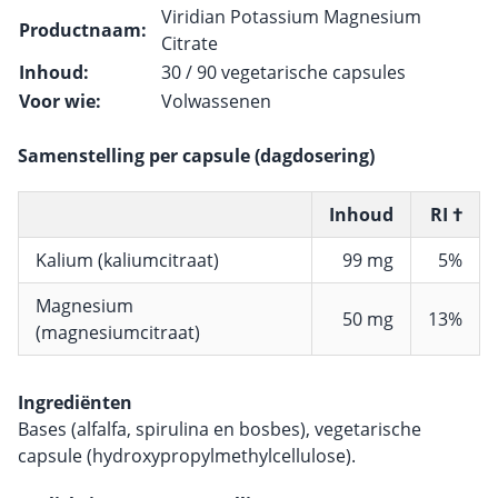
Viridian Potassium Magnesium
Productnaam:
Citrate
Inhoud:
30 / 90 vegetarische capsules
Voor wie:
Volwassenen
Samenstelling per capsule (dagdosering)
Inhoud
RI †
Kalium (kaliumcitraat)
99 mg
5%
Magnesium
50 mg
13%
(magnesiumcitraat)
Ingrediënten
Bases (alfalfa, spirulina en bosbes), vegetarische
capsule (hydroxypropylmethylcellulose).