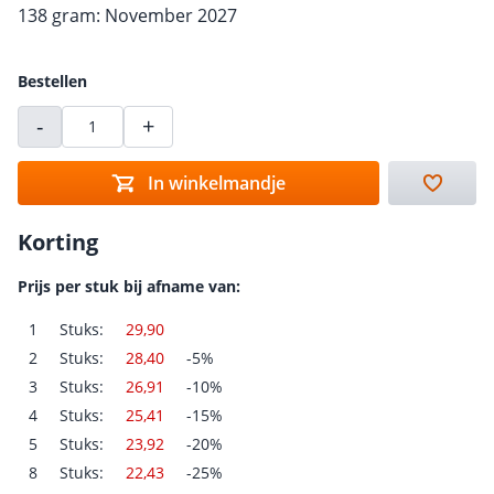
138 gram: November 2027
Bestellen
-
+
In winkelmandje
Korting
Prijs per stuk bij afname van:
1
Stuks:
29,90
2
Stuks:
28,40
-5%
3
Stuks:
26,91
-10%
4
Stuks:
25,41
-15%
5
Stuks:
23,92
-20%
8
Stuks:
22,43
-25%