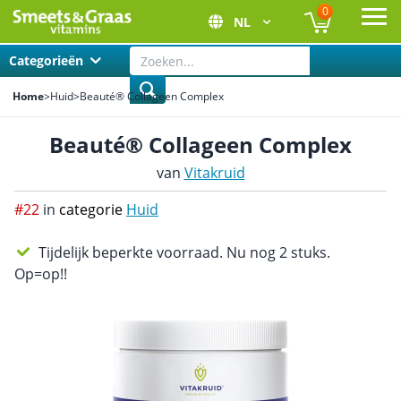
0
NL
Ope
Categorieën
Home
>
Huid
>
Beauté® Collageen Complex
Beauté® Collageen Complex
van
Vitakruid
#22
in
categorie
Huid
Tijdelijk beperkte voorraad. Nu nog 2 stuks.
Op=op!!