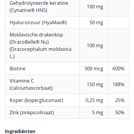
Gehydrolyseerde keratine
100 mg
(Cynatine® HNS)
Hyaluronzuur (HyaMax®)
50 mg
Moldavische drakenkop
(DracoBelle® Nu)
100 mg
(Dracocephalum moldavica
L.)
Biotine
300 mcg
600%
Vitamine C
150 mg
188%
(calciumascorbaat)
Koper (kopergluconaat)
0,25 mg
25%
Zink (zinkpicolinaat)
5 mg
50%
Ingrediënten