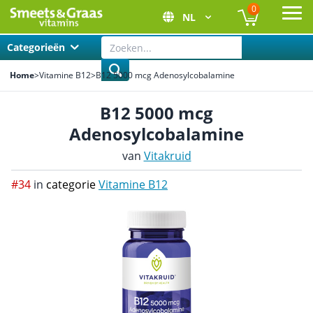
0
NL
Ope
Categorieën
Home
>
Vitamine B12
>
B12 5000 mcg Adenosylcobalamine
B12 5000 mcg
Adenosylcobalamine
van
Vitakruid
#34
in
categorie
Vitamine B12