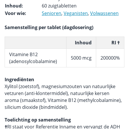
Inhoud:
60 zuigtabletten
Voor wie:
Senioren
,
Veganisten
,
Volwassenen
Samenstelling per tablet (dagdosering)
Inhoud
RI †
Vitamine B12
5000 mcg
200000%
(adenosylcobalamine)
Ingrediënten
Xylitol (zoetstof), magnesiumzouten van natuurlijke
vetzuren (anti-klontermiddel), natuurlijke kersen
aroma (smaakstof), Vitamine B12 (methylcobalamine),
silicium dioxide (bindmiddel).
Toelichting op samenstelling
†
RI staat voor Referentie Inname en vervangt de ADH