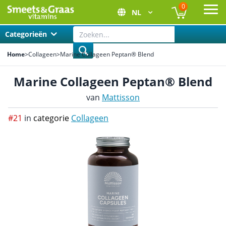
0
NL
Ope
Categorieën
Home
>
Collageen
>
Marine Collageen Peptan® Blend
Marine Collageen Peptan® Blend
van
Mattisson
#21
in
categorie
Collageen