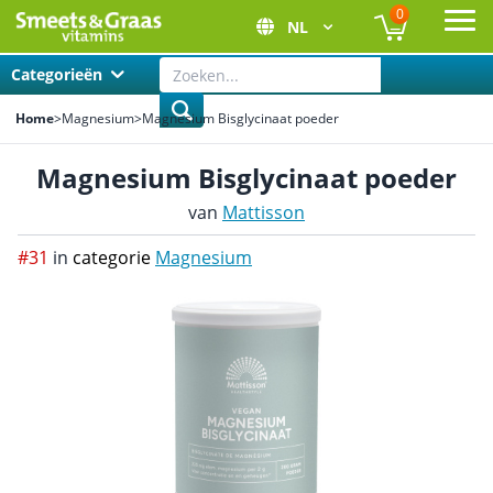
0
NL
Ope
Categorieën
Home
>
Magnesium
>
Magnesium Bisglycinaat poeder
Magnesium Bisglycinaat poeder
van
Mattisson
#31
in
categorie
Magnesium