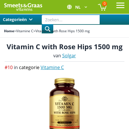
0
NL
Ope
Categorieën
Home
>
Vitamine C
>
Vitamin C with Rose Hips 1500 mg
Vitamin C with Rose Hips 1500 mg
van
Solgar
#10
in
categorie
Vitamine C