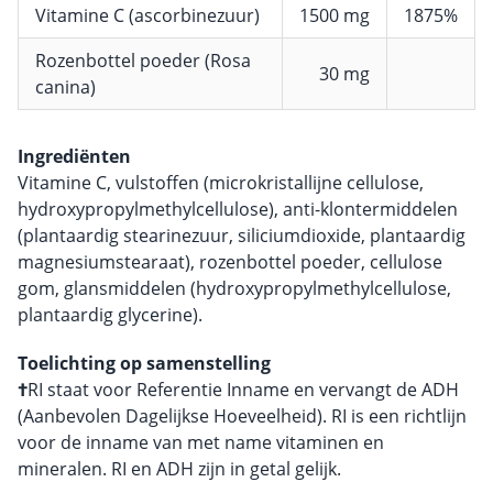
Vitamine C (ascorbinezuur)
1500 mg
1875%
Rozenbottel poeder (Rosa
30 mg
canina)
Ingrediënten
Vitamine C, vulstoffen (microkristallijne cellulose,
hydroxypropylmethylcellulose), anti-klontermiddelen
(plantaardig stearinezuur, siliciumdioxide, plantaardig
magnesiumstearaat), rozenbottel poeder, cellulose
gom, glansmiddelen (hydroxypropylmethylcellulose,
plantaardig glycerine).
Toelichting op samenstelling
†
RI staat voor Referentie Inname en vervangt de ADH
(Aanbevolen Dagelijkse Hoeveelheid). RI is een richtlijn
voor de inname van met name vitaminen en
mineralen. RI en ADH zijn in getal gelijk.