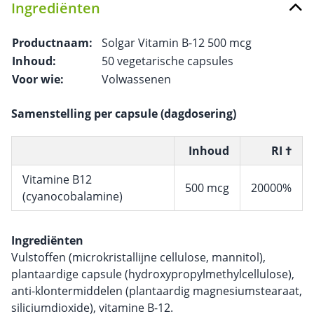
Ingrediënten
Productnaam:
Solgar Vitamin B-12 500 mcg
Inhoud:
50 vegetarische capsules
Voor wie:
Volwassenen
Samenstelling per capsule (dagdosering)
Inhoud
RI †
Vitamine B12
500 mcg
20000%
(cyanocobalamine)
Ingrediënten
Vulstoffen (microkristallijne cellulose, mannitol),
plantaardige capsule (hydroxypropylmethylcellulose),
anti-klontermiddelen (plantaardig magnesiumstearaat,
siliciumdioxide), vitamine B-12.