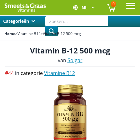
0
NL
Ope
Categorieën
Home
>
Vitamine B12
>
Vitamin B-12 500 mcg
Vitamin B-12 500 mcg
van
Solgar
#44
in
categorie
Vitamine B12