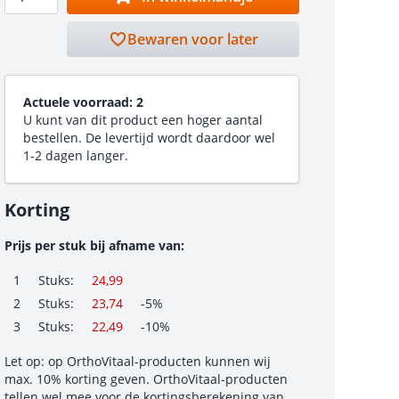
Bewaren voor later
Actuele voorraad:
2
U kunt van dit product een hoger aantal
bestellen. De levertijd wordt daardoor wel
1-2 dagen langer.
Korting
Prijs per stuk bij afname van:
1
Stuks:
24,99
2
Stuks:
23,74
-5%
3
Stuks:
22,49
-10%
Let op: op OrthoVitaal-producten kunnen wij
max. 10% korting geven. OrthoVitaal-producten
tellen wel mee voor de kortingsberekening van