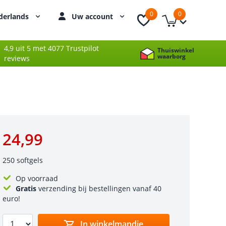
0
0
derlands
Uw account
4,9 uit 5 met 4077 Trustpilot
Thuiswinkel
waarborg
reviews
24,99
250 softgels
Op voorraad
Gratis
verzending bij bestellingen vanaf 40
euro!
In winkelmandje