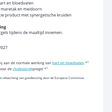
art en bloedvaten
, maretak en meidoorn
ie product met synergetische kruiden
ing
tgels tijdens de maaltijd innemen.
 2027
1
bij aan de normale werking van
hart en bloedvaten
*
1
 voor de
cholesterol
spiegel *
in afwachting van goedkeuring door de Europese Commissie.