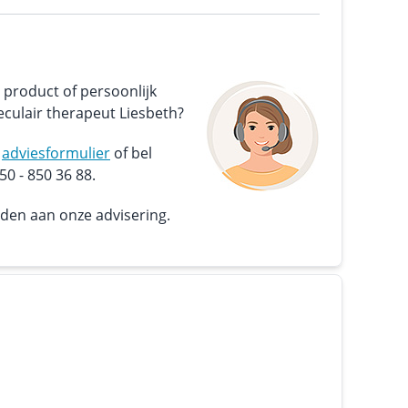
 product of persoonlijk
culair therapeut Liesbeth?
s
adviesformulier
of bel
0 - 850 36 88.
nden aan onze advisering.