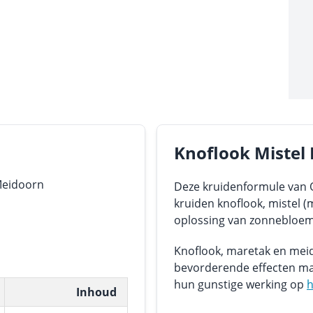
Knoflook Mistel
Meidoorn
Deze kruidenformule van O
kruiden knoflook, mistel 
oplossing van zonnebloemo
Knoflook, maretak en mei
bevorderende effecten maa
hun gunstige werking op
h
Inhoud