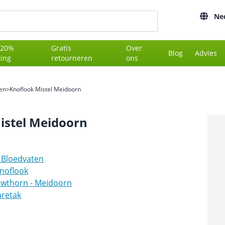
Ne
 20%
Gratis
Over
Blog
Advies
ting
retourneren
ons
en
>
Knoflook Mistel Meidoorn
istel Meidoorn
 Bloedvaten
noflook
wthorn - Meidoorn
retak