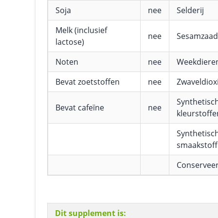
Soja
nee
Selderij
Melk (inclusief
nee
Sesamzaad
lactose)
Noten
nee
Weekdiere
Bevat zoetstoffen
nee
Zwaveldioxi
Synthetisc
Bevat cafeïne
nee
kleurstoffe
Synthetisc
smaakstof
Conservee
Dit supplement is: