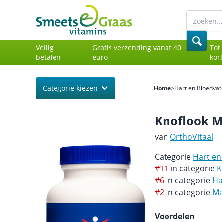
Veilig
Gratis verzending vanaf 40
Tot
betalen
euro
kor
Categorie kiezen
Home
>
Hart en Bloedvat
Knoflook M
van
OrthoVitaal
Categorie
Hart en
#11
in categorie
K
#6
in categorie
Ha
#2
in categorie
Ma
Voordelen