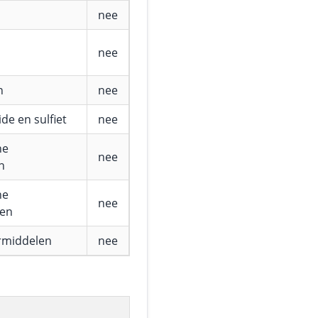
nee
nee
n
nee
de en sulfiet
nee
he
nee
n
he
nee
fen
rmiddelen
nee