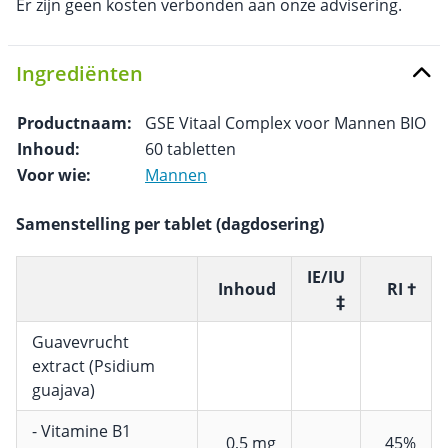
Er zijn geen kosten verbonden aan onze advisering.
Ingrediënten
Productnaam:
GSE Vitaal Complex voor Mannen BIO
Inhoud:
60 tabletten
Voor wie:
Mannen
Samenstelling per tablet (dagdosering)
IE/IU
Inhoud
RI †
‡
Guavevrucht
extract (Psidium
guajava)
- Vitamine B1
0,5 mg
45%