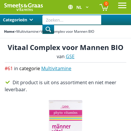
0
NL
Ope
Categorieën
Home
>
Multivitamine
>
Vitaal Complex voor Mannen BIO
Vitaal Complex voor Mannen BIO
van
GSE
#61
in
categorie
Multivitamine
Dit product is uit ons assortiment en niet meer
leverbaar.