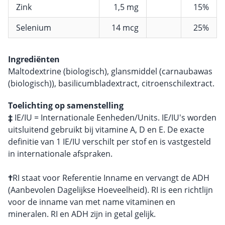
Zink
1,5 mg
15%
Selenium
14 mcg
25%
Ingrediënten
Maltodextrine (biologisch), glansmiddel (carnaubawas
(biologisch)), basilicumbladextract, citroenschilextract.
Toelichting op samenstelling
‡
IE/IU = Internationale Eenheden/Units. IE/IU's worden
uitsluitend gebruikt bij vitamine A, D en E. De exacte
definitie van 1 IE/IU verschilt per stof en is vastgesteld
in internationale afspraken.
†
RI staat voor Referentie Inname en vervangt de ADH
(Aanbevolen Dagelijkse Hoeveelheid). RI is een richtlijn
voor de inname van met name vitaminen en
mineralen. RI en ADH zijn in getal gelijk.