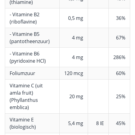
(thiamine)
- Vitamine B2
0,5 mg
36%
(riboflavine)
- Vitamine B5
4 mg
67%
(pantotheenzuur)
- Vitamine B6
4 mg
286%
(pyridoxine HCl)
Foliumzuur
120 mcg
60%
Vitamine C (uit
amla fruit)
20 mg
25%
(Phyllanthus
emblica)
Vitamine E
5,4 mg
8 IE
45%
(biologisch)