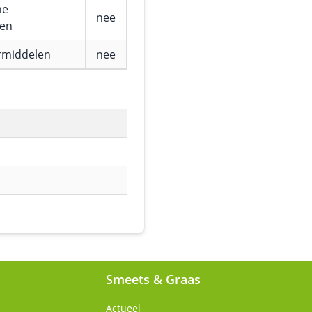
he
nee
fen
rmiddelen
nee
Smeets & Graas
Actueel