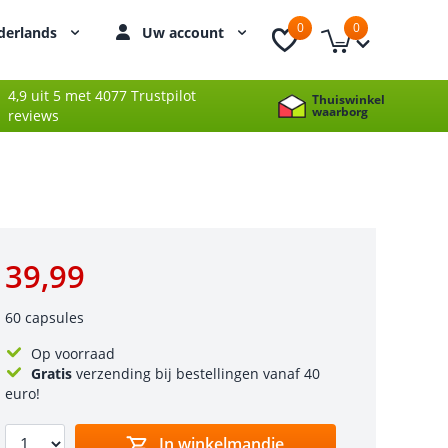
0
0
derlands
Uw account
4,9 uit 5 met 4077 Trustpilot
Thuiswinkel
waarborg
reviews
39,99
60 capsules
Op voorraad
Gratis
verzending bij bestellingen vanaf 40
euro!
In winkelmandje