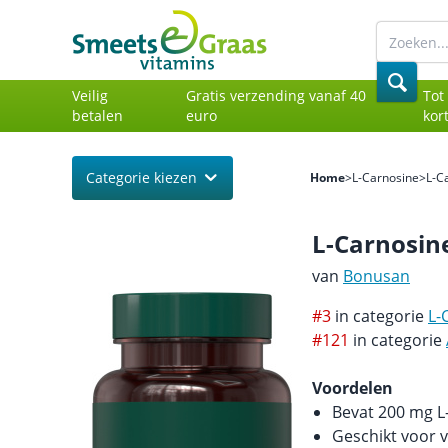
Veilig
Gratis verzending vanaf 40
Tot
betalen
euro
kor
Categorie kiezen
Home
>
L-Carnosine
>
L-C
L-Carnosin
van
Bonusan
#3
in categorie
L-
#121
in categorie
Voordelen
Bevat 200 mg L
Geschikt voor 