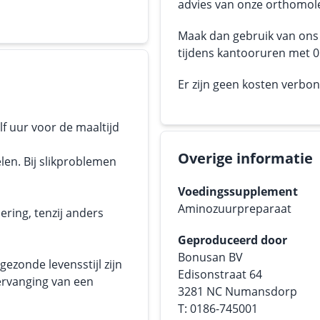
advies van onze orthomole
Maak dan gebruik van on
tijdens kantooruren met 05
Er zijn geen kosten verbo
lf uur voor de maaltijd
Overige informatie
en. Bij slikproblemen
Voedingssupplement
Aminozuurpreparaat
ering, tenzij anders
Geproduceerd door
Bonusan BV
ezonde levensstijl zijn
Edisonstraat 64
ervanging van een
3281 NC Numansdorp
T: 0186-745001