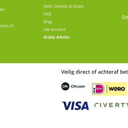
Over Smeets & Graas
gen
FAQ
Sm
Blog
raas.nl
Uw account
Gratis Advies
Veilig direct of achteraf be