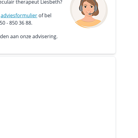
culair therapeut Liesbeth?
s
adviesformulier
of bel
0 - 850 36 88.
nden aan onze advisering.