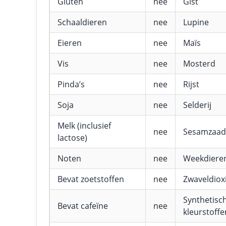
Gluten
nee
Gist
Schaaldieren
nee
Lupine
Eieren
nee
Maïs
Vis
nee
Mosterd
Pinda’s
nee
Rijst
Soja
nee
Selderij
Melk (inclusief
nee
Sesamzaad
lactose)
Noten
nee
Weekdiere
Bevat zoetstoffen
nee
Zwaveldioxi
Synthetisc
Bevat cafeïne
nee
kleurstoffe