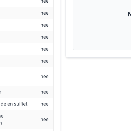
nee
nee
N
nee
nee
nee
nee
nee
n
nee
de en sulfiet
nee
he
nee
n