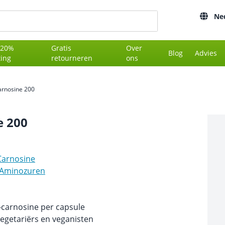
Ne
 20%
Gratis
Over
Blog
Advies
ting
retourneren
ons
arnosine 200
e 200
Carnosine
Aminozuren
-carnosine per capsule
vegetariërs en veganisten