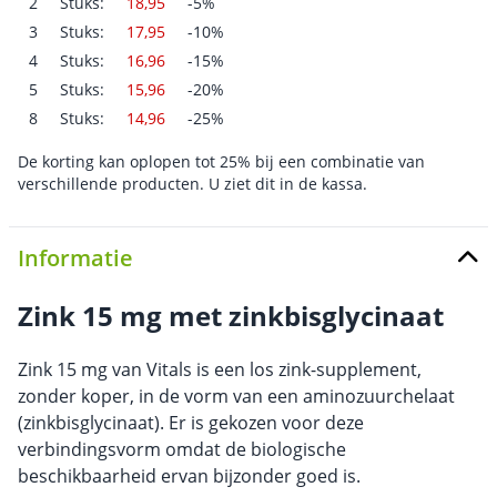
2
Stuks:
18,95
-5%
3
Stuks:
17,95
-10%
4
Stuks:
16,96
-15%
5
Stuks:
15,96
-20%
8
Stuks:
14,96
-25%
De korting kan oplopen tot 25% bij een combinatie van
verschillende producten. U ziet dit in de kassa.
Informatie
Zink 15 mg met zinkbisglycinaat
Zink 15 mg van Vitals is een los zink-supplement,
zonder koper, in de vorm van een aminozuurchelaat
(zinkbisglycinaat). Er is gekozen voor deze
verbindingsvorm omdat de biologische
beschikbaarheid ervan bijzonder goed is.