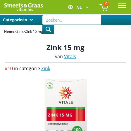
0
NL
Ope
Categorieën
Home
>
Zink
>
Zink 15 mg
Zink 15 mg
van
Vitals
#10
in
categorie
Zink