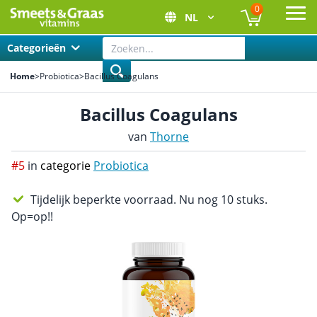
0
NL
Ope
Categorieën
Home
>
Probiotica
>
Bacillus Coagulans
Bacillus Coagulans
van
Thorne
#5
in
categorie
Probiotica
Tijdelijk beperkte voorraad. Nu nog 10 stuks.
Op=op!!