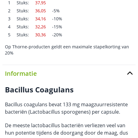
1
Stuks:
37,95
2
Stuks:
36,05
-5%
3
Stuks:
34,16
-10%
4
Stuks:
32,26
-15%
5
Stuks:
30,36
-20%
Op Thorne-producten geldt een maximale stapelkorting van
20%
Informatie
Bacillus Coagulans
Bacillus coagulans bevat 133 mg maagzuurresistente
bacteriën (Lactobacillus sporogenes) per capsule.
De meeste lactobacillus bacteriën verliezen veel van
hun potentie tijdens de doorgang door de maag, dus