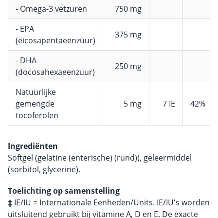
- Omega-3 vetzuren
750 mg
- EPA
375 mg
(eicosapentaeenzuur)
- DHA
250 mg
(docosahexaeenzuur)
Natuurlijke
gemengde
5 mg
7 IE
42%
tocoferolen
Ingrediënten
Softgel (gelatine (enterische) (rund)), geleermiddel
(sorbitol, glycerine).
Toelichting op samenstelling
‡
IE/IU = Internationale Eenheden/Units. IE/IU's worden
uitsluitend gebruikt bij vitamine A, D en E. De exacte