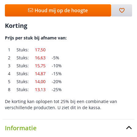
Houd mij op de hoogte
Korting
Prijs per stuk bij afname van:
1
Stuks:
17,50
2
Stuks:
16,63
-5%
3
Stuks:
15,75
-10%
4
Stuks:
14,87
-15%
5
Stuks:
14,00
-20%
8
Stuks:
13,13
-25%
De korting kan oplopen tot 25% bij een combinatie van
verschillende producten. U ziet dit in de kassa.
Informatie