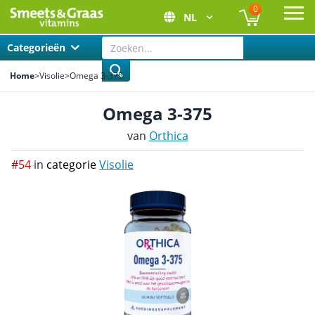
0
NL
Ope
Categorieën
Home
>
Visolie
>
Omega 3-375
Omega 3-375
van
Orthica
#54
in
categorie
Visolie