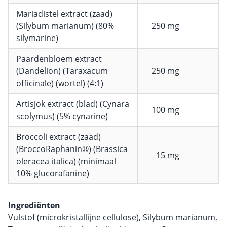
Mariadistel extract (zaad)
(Silybum marianum) (80%
250 mg
silymarine)
Paardenbloem extract
(Dandelion) (Taraxacum
250 mg
officinale) (wortel) (4:1)
Artisjok extract (blad) (Cynara
100 mg
scolymus) (5% cynarine)
Broccoli extract (zaad)
(BroccoRaphanin®) (Brassica
15 mg
oleracea italica) (minimaal
10% glucorafanine)
Ingrediënten
Vulstof (microkristallijne cellulose), Silybum marianum,