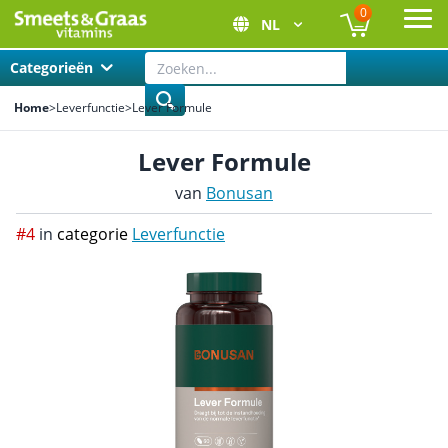
0
NL
Ope
Categorieën
Home
>
Leverfunctie
>
Lever Formule
Lever Formule
van
Bonusan
#4
in
categorie
Leverfunctie