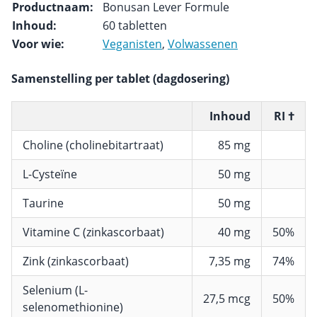
Productnaam:
Bonusan Lever Formule
Inhoud:
60 tabletten
Voor wie:
Veganisten
,
Volwassenen
Samenstelling per tablet (dagdosering)
Inhoud
RI †
Choline (cholinebitartraat)
85 mg
L-Cysteïne
50 mg
Taurine
50 mg
Vitamine C (zinkascorbaat)
40 mg
50%
Zink (zinkascorbaat)
7,35 mg
74%
Selenium (L-
27,5 mcg
50%
selenomethionine)