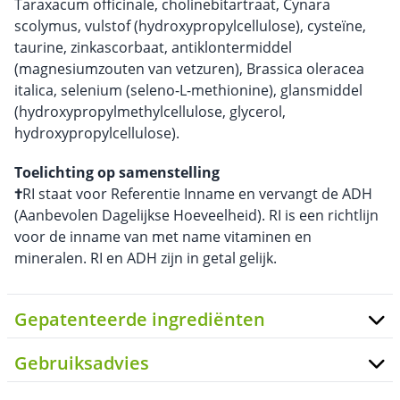
Taraxacum officinale, cholinebitartraat, Cynara
scolymus, vulstof (hydroxypropylcellulose), cysteïne,
taurine, zinkascorbaat, antiklontermiddel
(magnesiumzouten van vetzuren), Brassica oleracea
italica, selenium (seleno-L-methionine), glansmiddel
(hydroxypropylmethylcellulose, glycerol,
hydroxypropylcellulose).
Toelichting op samenstelling
†
RI staat voor Referentie Inname en vervangt de ADH
(Aanbevolen Dagelijkse Hoeveelheid). RI is een richtlijn
voor de inname van met name vitaminen en
mineralen. RI en ADH zijn in getal gelijk.
Gepatenteerde ingrediënten
Gebruiksadvies