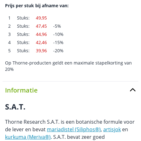
Prijs per stuk bij afname van:
1
Stuks:
49,95
2
Stuks:
47,45
-5%
3
Stuks:
44,96
-10%
4
Stuks:
42,46
-15%
5
Stuks:
39,96
-20%
Op Thorne-producten geldt een maximale stapelkorting van
20%
Informatie
S.A.T.
Thorne Research S.A.T. is een botanische formule voor
de lever en bevat
mariadistel (Siliphos®)
,
artisjok
en
kurkuma (Meriva®)
. S.A.T. bevat zeer goed