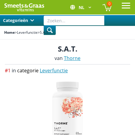
0
NL
Ope
Categorieën
Home
>
Leverfunctie
>
S.A.T.
S.A.T.
van
Thorne
#1
in
categorie
Leverfunctie