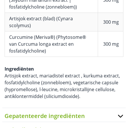
fosfatidylcholine (zonnebloem))
Artisjok extract (blad) (Cynara
300 mg
scolymus)
Curcumine (Meriva®) (Phytosome®
van Curcuma longa extract en
300 mg
fosfatidylcholine)
Ingrediënten
Artisjok extract, mariadistel extract , kurkuma extract,
fosfatidylcholine (zonnebloem), vegetarische capsule
(hypromellose), l-leucine, microkristallijne cellulose,
antiklontermiddel (siliciumdioxide).
Gepatenteerde ingrediënten