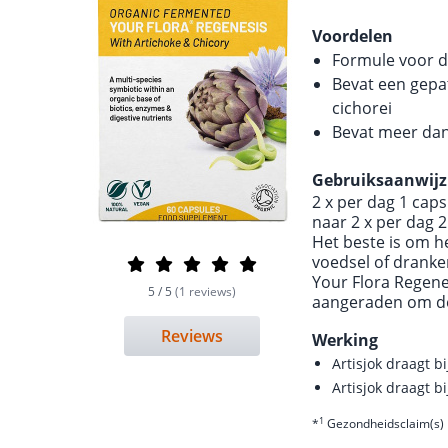
Voordelen
Formule voor de
Bevat een gepa
cichorei
Bevat meer da
Gebruiksaanwijz
2 x per dag 1 cap
naar 2 x per dag 2
Het beste is om 
voedsel of dranke
Your Flora Regene
5 / 5
(1 reviews)
aangeraden om de
Reviews
Werking
Artisjok draagt 
Artisjok draagt 
1
*
Gezondheidsclaim(s) 