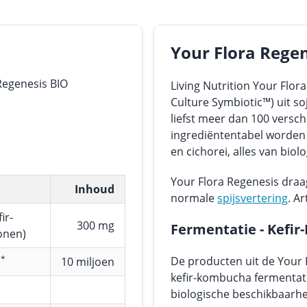
Your Flora Rege
Regenesis BIO
Living Nutrition Your Flor
Culture Symbiotic™) uit 
liefst meer dan 100 versc
ingrediëntentabel worden
en cichorei, alles van biolo
Your Flora Regenesis draagt
Inhoud
normale
spijsvertering
. A
ir-
300 mg
Fermentatie - Kefi
onen)
*
De producten uit de Your F
:
10 miljoen
kefir-kombucha fermentat
biologische beschikbaarhe