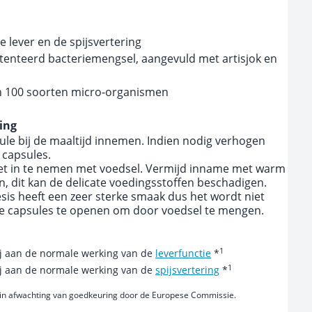
 lever en de spijsvertering
tenteerd bacteriemengsel, aangevuld met artisjok en
n 100 soorten micro-organismen
ing
sule bij de maaltijd innemen. Indien nodig verhogen
 capsules.
het in te nemen met voedsel. Vermijd inname met warm
n, dit kan de delicate voedingsstoffen beschadigen.
sis heeft een zeer sterke smaak dus het wordt niet
 capsules te openen om door voedsel te mengen.
1
bij aan de normale werking van de
leverfunctie
*
1
bij aan de normale werking van de
spijsvertering
*
in afwachting van goedkeuring door de Europese Commissie.