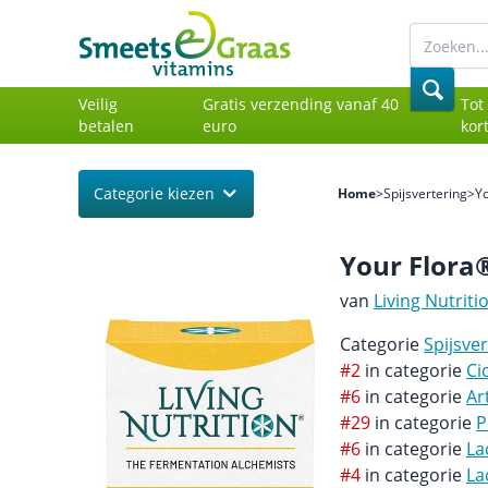
Veilig
Gratis verzending vanaf 40
Tot
betalen
euro
kor
Categorie kiezen
Home
>
Spijsvertering
>
Yo
Your Flora
van
Living Nutriti
Categorie
Spijsve
#2
in categorie
Ci
#6
in categorie
Ar
#29
in categorie
P
#6
in categorie
La
#4
in categorie
La