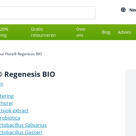
Ne
 20%
Gratis
Over
Blog
Advies
ting
retourneren
ons
ur Flora® Regenesis BIO
® Regenesis BIO
on
rtering
chorei
tisjok extract
robiotica
ctobacillus Salivarius
ctobacillus Gasseri