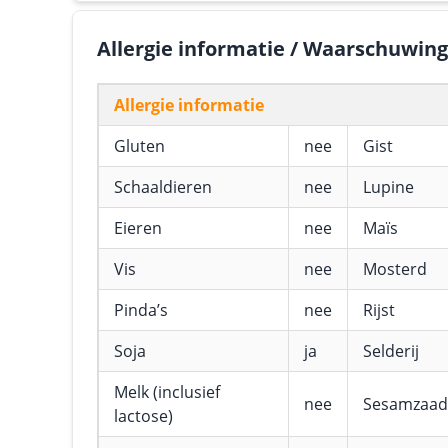
Allergie informatie / Waarschuwin
Allergie informatie
Gluten
nee
Gist
Schaaldieren
nee
Lupine
Eieren
nee
Maïs
Vis
nee
Mosterd
Pinda’s
nee
Rijst
Soja
ja
Selderij
Melk (inclusief
nee
Sesamzaad
lactose)