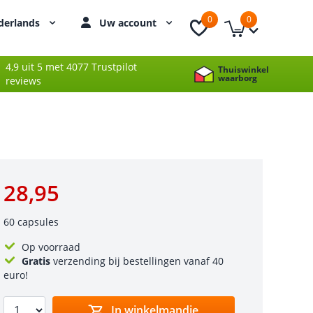
0
0
derlands
Uw account
4,9 uit 5 met 4077 Trustpilot
Thuiswinkel
waarborg
reviews
28,95
60 capsules
Op voorraad
Gratis
verzending bij bestellingen vanaf 40
euro!
In winkelmandje