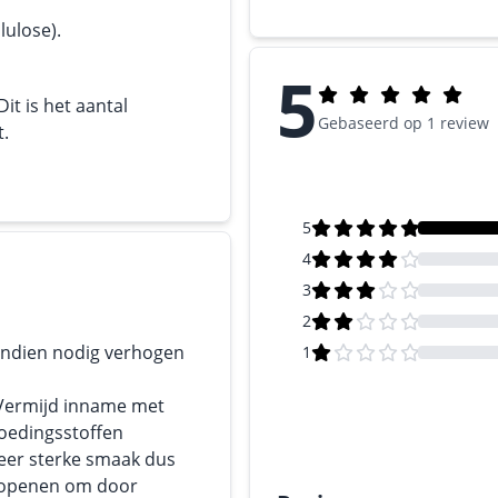
lulose).
5
t is het aantal
Gebaseerd op 1 review
t.
5
4
3
2
 Indien nodig verhogen
1
 Vermijd inname met
voedingsstoffen
zeer sterke smaak dus
e openen om door