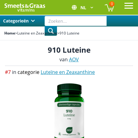
0
NL
Ope
Categorieën
Home
>
Luteïne en Zeaxanthine
>
910 Luteine
910 Luteine
van
AOV
#7
in
categorie
Luteïne en Zeaxanthine