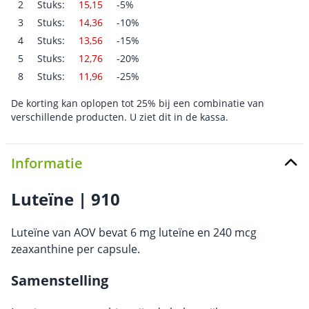
2
Stuks:
15,15
-5%
3
Stuks:
14,36
-10%
4
Stuks:
13,56
-15%
5
Stuks:
12,76
-20%
8
Stuks:
11,96
-25%
De korting kan oplopen tot 25% bij een combinatie van
verschillende producten. U ziet dit in de kassa.
Informatie
Luteïne | 910
Luteïne van AOV bevat 6 mg luteïne en 240 mcg
zeaxanthine per capsule.
Samenstelling