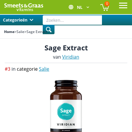
0
NL
Ope
Categorieën
Home
>
Salie
>
Sage Extract
Sage Extract
van
Viridian
#3
in
categorie
Salie