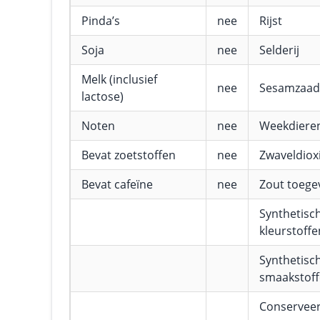
Pinda’s
nee
Rijst
Soja
nee
Selderij
Melk (inclusief
nee
Sesamzaad
lactose)
Noten
nee
Weekdiere
Bevat zoetstoffen
nee
Zwaveldioxi
Bevat cafeïne
nee
Zout toeg
Synthetisc
kleurstoffe
Synthetisc
smaakstof
Conservee