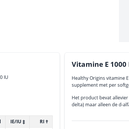
Vitamine E 1000 
0 IU
Healthy Origins vitamine 
supplement met per softge
Het product bevat allevier
delta) maar alleen de d-al
d
IE/IU ‡
RI †