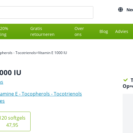
Ne
 20%
Gratis
Over
Blog
Advies
ting
retourneren
ons
pherols - Tocotrienols
>
Vitamin E 1000 IU
000 IU
T
ns
Op=o
tamine E - Tocopherols - Tocotrienols
es
120 softgels
47,95