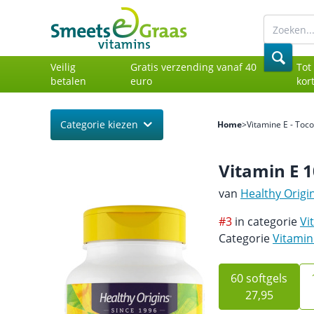
Veilig
Gratis verzending vanaf 40
Tot
betalen
euro
kor
Categorie kiezen
Home
>
Vitamine E - Toco
Vitamin E 1
van
Healthy Origi
#3
in categorie
Vi
Categorie
Vitamin
60 softgels
27,95