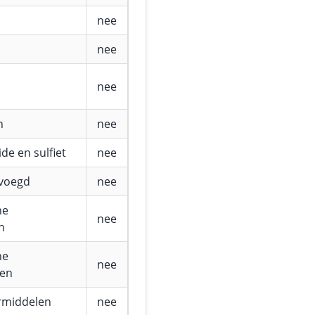
nee
nee
nee
n
nee
de en sulfiet
nee
evoegd
nee
he
nee
n
he
nee
fen
rmiddelen
nee