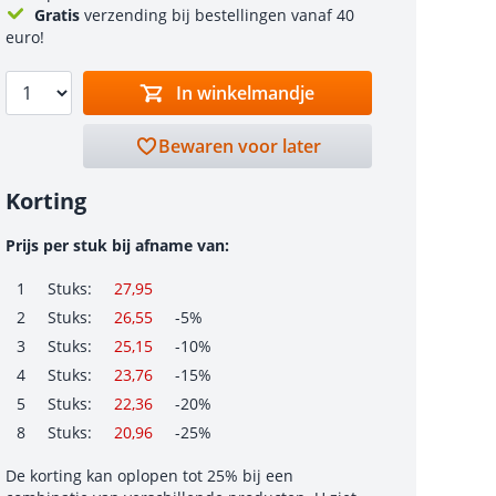
Gratis
verzending bij bestellingen vanaf 40
euro!
In winkelmandje
Bewaren voor later
Korting
Prijs per stuk bij afname van:
1
Stuks:
27,95
2
Stuks:
26,55
-5%
3
Stuks:
25,15
-10%
4
Stuks:
23,76
-15%
5
Stuks:
22,36
-20%
8
Stuks:
20,96
-25%
De korting kan oplopen tot 25% bij een