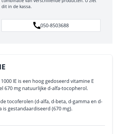
combinatie van verschillende producten. U ziet
dit in de kassa.
050-8503688
IE
E 1000 IE is een hoog gedoseerd vitamine E
l 670 mg natuurlijke d-alfa-tocopherol.
 de tocoferolen (d-alfa, d-beta, d-gamma en d-
fa is gestandaardiseerd (670 mg).