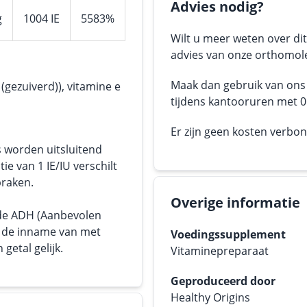
Advies nodig?
g
1004 IE
5583%
Wilt u meer weten over dit
advies van onze orthomole
Maak dan gebruik van on
 (gezuiverd)), vitamine e
tijdens kantooruren met 05
Er zijn geen kosten verbo
s worden uitsluitend
tie van 1 IE/IU verschilt
praken.
Overige informatie
 de ADH (Aanbevolen
or de inname van met
Voedingssupplement
getal gelijk.
Vitaminepreparaat
Geproduceerd door
Healthy Origins