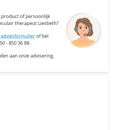
 product of persoonlijk
culair therapeut Liesbeth?
s
adviesformulier
of bel
0 - 850 36 88.
nden aan onze advisering.