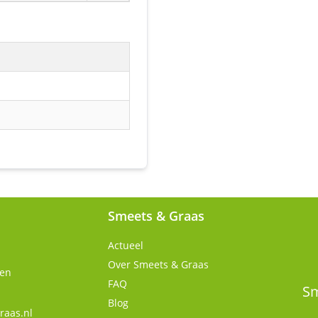
Smeets & Graas
Actueel
Over Smeets & Graas
gen
FAQ
Sm
Blog
raas.nl