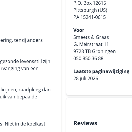
P.O. Box 12615
Pittsburgh (US)
PA 15241-0615
.
Voor
Smeets & Graas
ering, tenzij anders
G. Meirstraat 11
9728 TB Groningen
050 850 36 88
ezonde levensstijl zijn
ervanging van een
Laatste paginawijziging
28 juli 2026
dicijnen, raadpleeg dan
ruik van bepaalde
Reviews
 Niet in de koelkast.