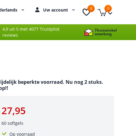
0
0
derlands
Uw account
4,9 uit 5 met 4077 Trustpilot
Thuiswinkel
waarborg
reviews
ijdelijk beperkte voorraad. Nu nog 2 stuks.
p!!
27,95
60 softgels
Op voorraad