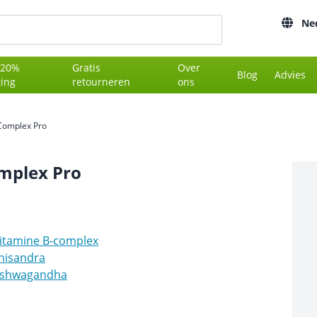
Ne
 20%
Gratis
Over
Blog
Advies
ting
retourneren
ons
Complex Pro
omplex Pro
itamine B-complex
hisandra
shwagandha