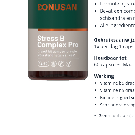
Formule bij str
Bevat een com
schisandra en
Alle ingrediën
Gebruiksaanwijz
1x per dag 1 capsu
Houdbaar tot
60 capsules: Maar
Werking
Vitamine b5 draa
Vitamine b5 draa
Biotine is goed 
Schisandra draag
1
*
Gezondheidsclaim(s) 