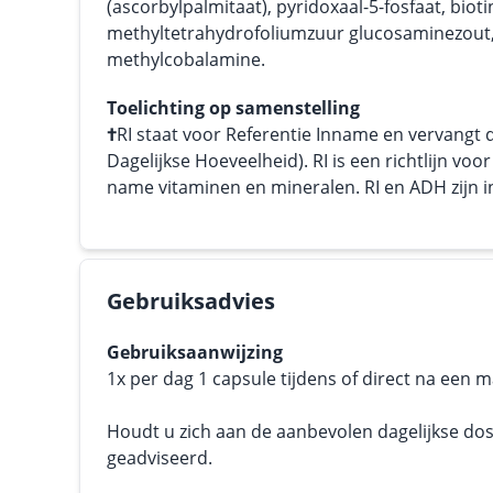
(ascorbylpalmitaat), pyridoxaal-5-fosfaat, biotin
methyltetrahydrofoliumzuur glucosaminezout
methylcobalamine.
Toelichting op samenstelling
†
RI staat voor Referentie Inname en vervangt
Dagelijkse Hoeveelheid). RI is een richtlijn vo
name vitaminen en mineralen. RI en ADH zijn in 
Gebruiksadvies
Gebruiksaanwijzing
1x per dag 1 capsule tijdens of direct na een 
Houdt u zich aan de aanbevolen dagelijkse dos
geadviseerd.