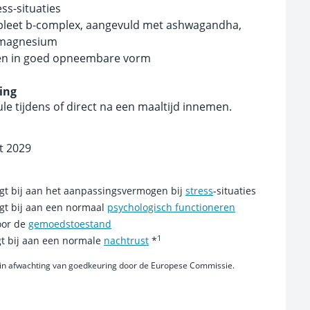
ess-situaties
pleet b-complex, aangevuld met ashwagandha,
 magnesium
ten in goed opneembare vorm
ing
le tijdens of direct na een maaltijd innemen.
t 2029
gt bij aan het aanpassingsvermogen bij
stress
-situaties
gt bij aan een normaal
psychologisch functioneren
voor de
gemoedstoestand
1
t bij aan een normale
nachtrust
*
in afwachting van goedkeuring door de Europese Commissie.