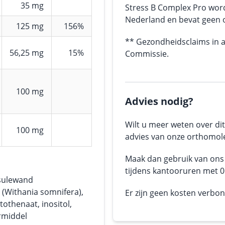
35 mg
Stress B Complex Pro word
Nederland en bevat geen 
125 mg
156%
** Gezondheidsclaims in a
56,25 mg
15%
Commissie.
100 mg
Advies nodig?
Wilt u meer weten over dit
100 mg
advies van onze orthomole
Maak dan gebruik van on
tijdens kantooruren met 05
sulewand
(Withania somnifera),
Er zijn geen kosten verbo
othenaat, inositol,
ermiddel