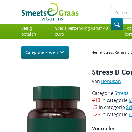
Veilig
Gratis verzending vanaf 40
Tot
betalen
euro
kor
Categorie kiezen
Home
>
Stress
>
Stress B 
Stress B C
van
Bonusan
Categorie
Stress
#18
in categorie
V
#3
in categorie
Sc
#26
in categorie
A
Voordelen