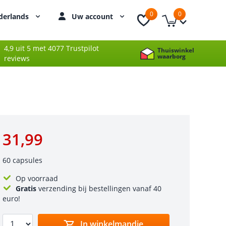
0
0
derlands
Uw account
4,9 uit 5 met 4077 Trustpilot
Thuiswinkel
waarborg
reviews
31,99
60 capsules
Op voorraad
Gratis
verzending bij bestellingen vanaf 40
euro!
In winkelmandje