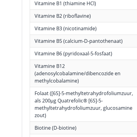
Vitamine B1 (thiamine HCl)
Vitamine B2 (riboflavine)
Vitamine B3 (nicotinamide)
Vitamine B5 (calcium-D-pantothenaat)
Vitamine B6 (pyridoxaal-5-fosfaat)
Vitamine B12
(adenosylcobalamine/dibencozide en
methylcobalamine)
Folaat ([6S]-5-methyltetrahydrofoliumzuur,
als 200μg Quatrefolic® [6S]-5-
methyltetrahydrofoliumzuur, glucosamine
zout)
Biotine (D-biotine)