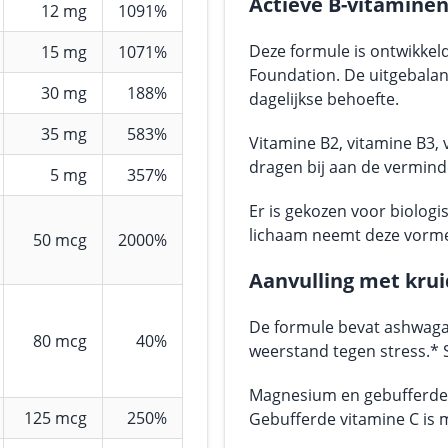
Actieve B-vitaminen
12 mg
1091%
Deze formule is ontwikke
15 mg
1071%
Foundation. De uitgebalan
30 mg
188%
dagelijkse behoefte.
35 mg
583%
Vitamine B2, vitamine B3, 
dragen bij aan de vermin
5 mg
357%
Er is gekozen voor biolog
lichaam neemt deze vormen
50 mcg
2000%
Aanvulling met kru
De formule bevat ashwaga
80 mcg
40%
weerstand tegen stress.* 
Magnesium en gebufferde 
125 mcg
250%
Gebufferde vitamine C is