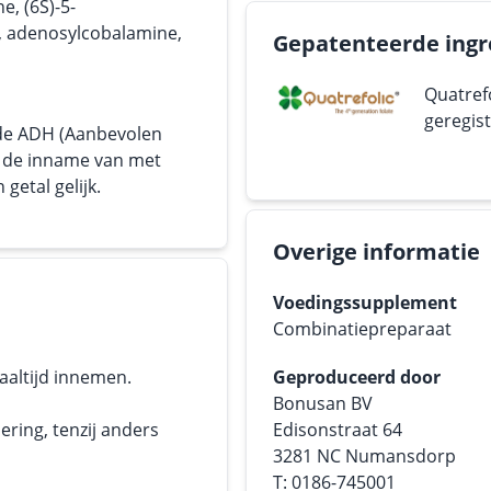
e, (6S)-5-
, adenosylcobalamine,
Gepatenteerde ingr
Quatref
geregis
 de ADH (Aanbevolen
or de inname van met
getal gelijk.
Overige informatie
Voedingssupplement
Combinatiepreparaat
maaltijd innemen.
Geproduceerd door
Bonusan BV
ering, tenzij anders
Edisonstraat 64
3281 NC Numansdorp
T: 0186-745001