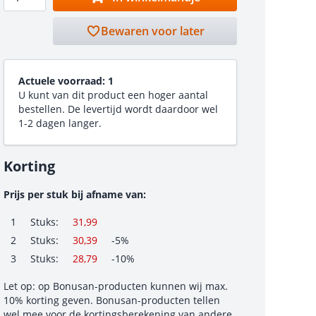
Bewaren voor later
Actuele voorraad:
1
U kunt van dit product een hoger aantal
bestellen. De levertijd wordt daardoor wel
1-2 dagen langer.
Korting
Prijs per stuk bij afname van:
1
Stuks:
31,99
2
Stuks:
30,39
-5%
3
Stuks:
28,79
-10%
Let op: op Bonusan-producten kunnen wij max.
10% korting geven. Bonusan-producten tellen
wel mee voor de kortingsberekening van andere