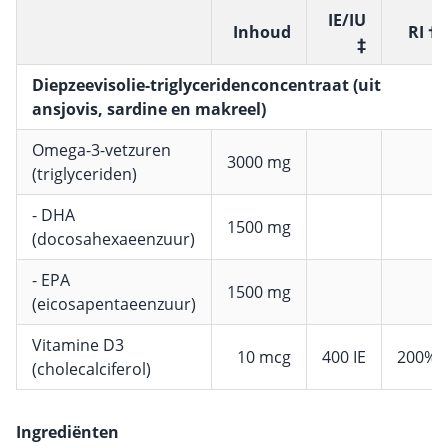
IE/IU
Inhoud
RI †
‡
Diepzeevisolie-triglyceridenconcentraat (uit
ansjovis, sardine en makreel)
Omega-3-vetzuren
3000 mg
(triglyceriden)
- DHA
1500 mg
(docosahexaeenzuur)
- EPA
1500 mg
(eicosapentaeenzuur)
Vitamine D3
10 mcg
400 IE
200%
(cholecalciferol)
Ingrediënten