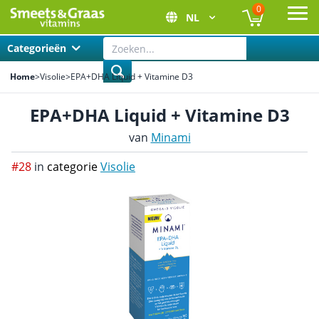
0
NL
Ope
Categorieën
Home
>
Visolie
>
EPA+DHA Liquid + Vitamine D3
EPA+DHA Liquid + Vitamine D3
van
Minami
#28
in
categorie
Visolie