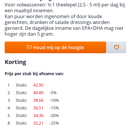
Voor volwassenen: ½-1 theelepel (2,5 - 5 ml) per dag bij
een maaltijd innemen.
Kan puur worden ingenomen of door koude
gerechten, dranken of salade dressings worden
geroerd. De dagelijkse inname van EPA+DHA mag niet
hoger zijn dan 5 gram.
Houd mij op de hoogte
Korting
Prijs per stuk bij afname van:
1
Stuks:
42,95
2
Stuks:
40,80
-5%
3
Stuks:
38,66
-10%
4
Stuks:
36,51
-15%
5
Stuks:
34,36
-20%
8
Stuks:
32,21
-25%