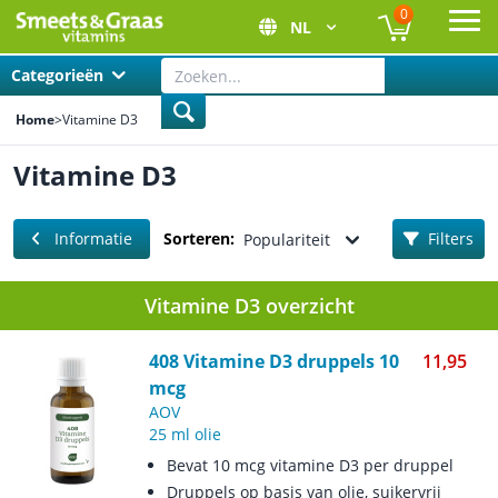
0
NL
Ope
Categorieën
Home
>
Vitamine D3
Vitamine D3
Informatie
Sorteren:
Filters
Populariteit
Vitamine D3 overzicht
408 Vitamine D3 druppels 10
11,95
mcg
AOV
25 ml olie
Bevat 10 mcg vitamine D3 per druppel
Druppels op basis van olie, suikervrij