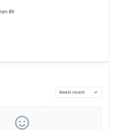
nten BV
Meest recent