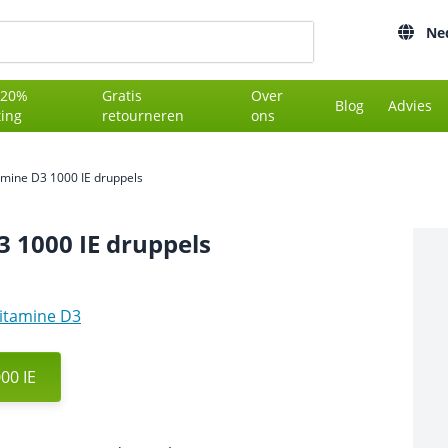
Ne
 20%
Gratis
Over
Blog
Advies
ting
retourneren
ons
amine D3 1000 IE druppels
3 1000 IE druppels
itamine D3
00 IE