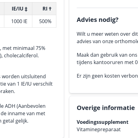
IE/IU ‡
RI †
Advies nodig?
1000 IE
500%
Wilt u meer weten over dit
advies van onze orthomole
s, met minimaal 75%
Maak dan gebruik van on
, cholecalciferol.
tijdens kantooruren met 05
Er zijn geen kosten verbo
s worden uitsluitend
tie van 1 IE/IU verschilt
praken.
 de ADH (Aanbevolen
Overige informatie
or de inname van met
getal gelijk.
Voedingssupplement
Vitaminepreparaat