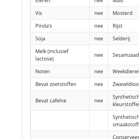
Eieren
nee
Maïs
Vis
nee
Mosterd
Pinda’s
nee
Rijst
Soja
nee
Selderij
Melk (inclusief
nee
Sesamzaad
lactose)
Noten
nee
Weekdiere
Bevat zoetstoffen
nee
Zwaveldioxi
Synthetisc
Bevat cafeïne
nee
kleurstoffe
Synthetisc
smaakstof
Conservee