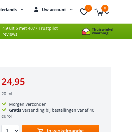
0
0
derlands
Uw account
4,9 uit 5 met 4077 Trustpilot
Thuiswinkel
waarborg
reviews
24,95
20 ml
Morgen verzonden
Gratis
verzending bij bestellingen vanaf 40
euro!
In winkelmandje