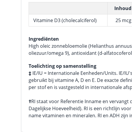
Inhoud
Vitamine D3 (cholecalciferol)
25 mcg
Ingrediënten
High oleic zonnebloemolie (Helianthus annuu
oliezuur/omega 9), antioxidant (d-alfatocoferol)
Toelichting op samenstelling
‡
IE/IU = Internationale Eenheden/Units. IE/IU'
gebruikt bij vitamine A, D en E. De exacte defini
per stof en is vastgesteld in internationale afs
†
RI staat voor Referentie Inname en vervangt
Dagelijkse Hoeveelheid). RI is een richtlijn vo
name vitaminen en mineralen. RI en ADH zijn in 