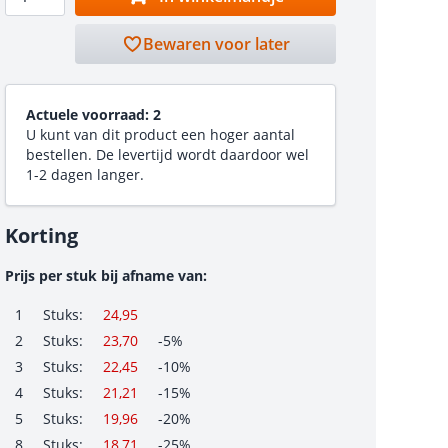
Bewaren voor later
Actuele voorraad:
2
U kunt van dit product een hoger aantal
bestellen. De levertijd wordt daardoor wel
1-2 dagen langer.
Korting
Prijs per stuk bij afname van:
1
Stuks:
24,95
2
Stuks:
23,70
-5%
3
Stuks:
22,45
-10%
4
Stuks:
21,21
-15%
5
Stuks:
19,96
-20%
8
Stuks:
18,71
-25%