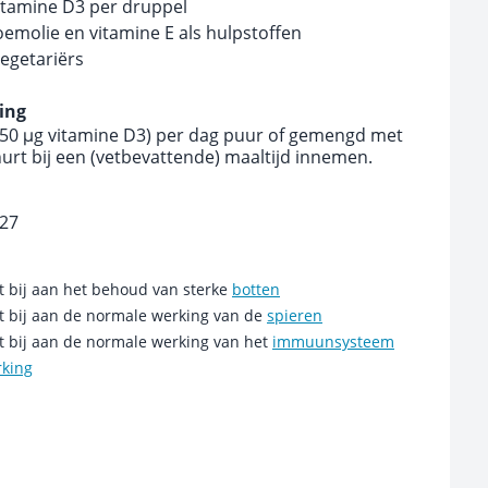
itamine D3 per druppel
emolie en vitamine E als hulpstoffen
egetariërs
ing
- 50 μg vitamine D3) per dag puur of gemengd met
hurt bij een (vetbevattende) maaltijd innemen.
027
t bij aan het behoud van sterke
botten
t bij aan de normale werking van de
spieren
t bij aan de normale werking van het
immuunsysteem
rking