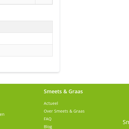
Smeets & Graas
Actueel
Over Smeets & Graas
gen
FAQ
Sm
Blog