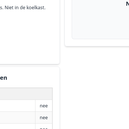
N
 Niet in de koelkast.
gen
nee
nee