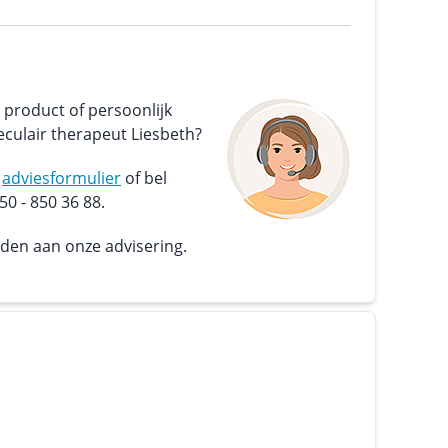
 product of persoonlijk
culair therapeut Liesbeth?
s
adviesformulier
of bel
0 - 850 36 88.
nden aan onze advisering.