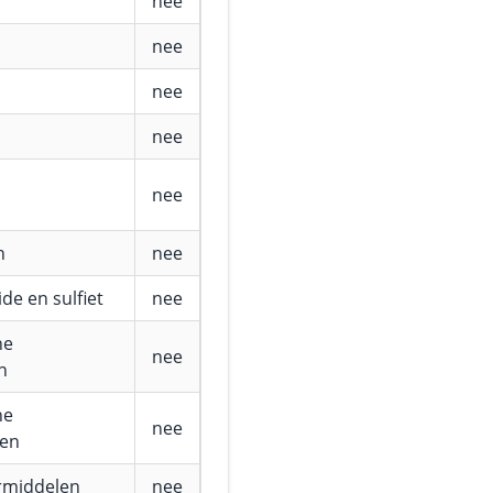
nee
nee
nee
nee
nee
n
nee
de en sulfiet
nee
he
nee
n
he
nee
fen
rmiddelen
nee