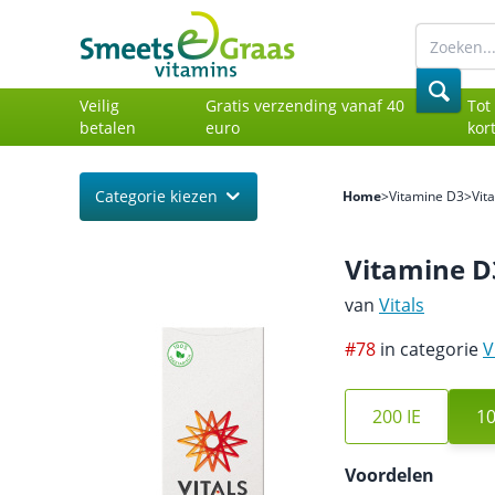
Veilig
Gratis verzending vanaf 40
Tot
betalen
euro
kor
Categorie kiezen
Home
>
Vitamine D3
>
Vit
Vitamine D
van
Vitals
#78
in categorie
V
200 IE
10
Voordelen