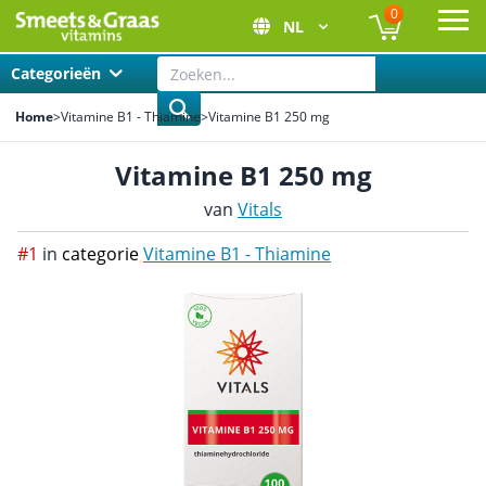
0
NL
Ope
Categorieën
Home
>
Vitamine B1 - Thiamine
>
Vitamine B1 250 mg
Vitamine B1 250 mg
van
Vitals
#1
in
categorie
Vitamine B1 - Thiamine