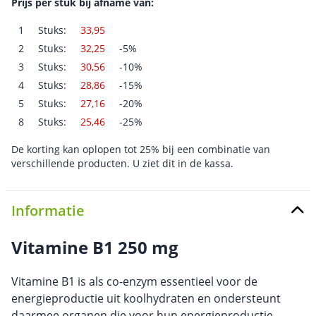
Prijs per stuk bij afname van:
1
Stuks:
33,95
2
Stuks:
32,25
-5%
3
Stuks:
30,56
-10%
4
Stuks:
28,86
-15%
5
Stuks:
27,16
-20%
8
Stuks:
25,46
-25%
De korting kan oplopen tot 25% bij een combinatie van
verschillende producten. U ziet dit in de kassa.
Informatie
Vitamine B1 250 mg
Vitamine B1 is als co-enzym essentieel voor de
energieproductie uit koolhydraten en ondersteunt
daarmee organen die voor hun energieproductie