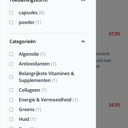
Toedieningsvorm
Bekijken
capsules
(6)
poeder
(1)
SAMe+ 200 mg
47,95
Vitalized
Categorieën
60 vegetarische capsules
Algenolie
(1)
Formule voor de gemoedstoestand
Bevat 200 mg SAMe, aangevuld met
Antioxidanten
(1)
vitaminen C, B6, B12 en folaat
Belangrijkste Vitamines &
Supplementen
(1)
Bekijken
Collageen
(1)
Energie & Vermoeidheid
(1)
Spermidine & Resveratrol
34,95
Greens
(1)
Vitalized
30 vegetarische capsules
Huid
(1)
Anti-oxidant combinatie