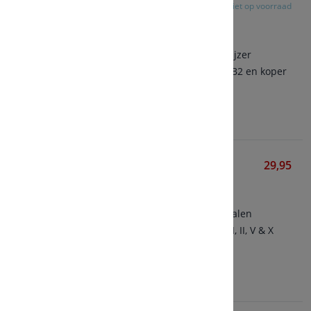
Niet op voorraad
Vitalized
90 vegetarische capsules
Bevat een gepatenteerde
gemicroniseerde vorm van ijzer
Aangevuld met vitamine C, B2 en koper
Bekijken
Collagen Caps
29,95
Vitalized
60 vegetarische capsules
Collageen uit vis en eierschalen
Combineert collageen type I, II, V & X
Bekijken