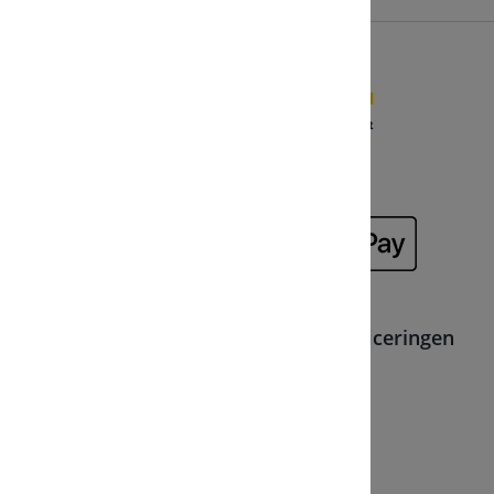
Veilig direct of achteraf betalen
Lidmaatschappen, partners en certificeringen