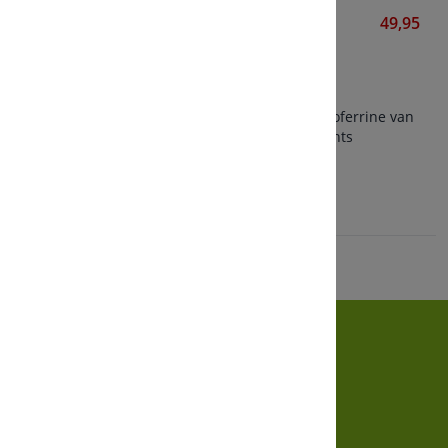
Lactoferrin+ 200 mg
49,95
Vitalized
60 vegetarische capsules
200 mg per capsule
Gepatenteerde Biotis® lactoferrine van
FrieslandCampina Ingredients
Bekijken
Klantenservice
Betaalinformatie
Klantenservice