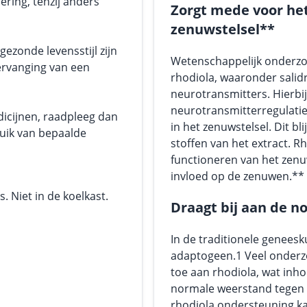
ering, tenzij anders
Zorgt mede voor het
zenuwstelsel**
ezonde levensstijl zijn
Wetenschappelijk onderzo
ervanging van een
rhodiola, waaronder salid
neurotransmitters. Hierbij
neurotransmitterregulatie
dicijnen, raadpleeg dan
in het zenuwstelsel. Dit b
ruik van bepaalde
stoffen van het extract. R
functioneren van het zenu
invloed op de zenuwen.**
 Niet in de koelkast.
Draagt bij aan de n
In de traditionele geneesk
adaptogeen.1 Veel onderz
toe aan rhodiola, wat inh
normale weerstand tegen st
rhodiola ondersteuning kan