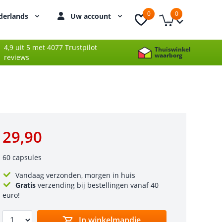
0
0
derlands
Uw account
4,9 uit 5 met 4077 Trustpilot
Thuiswinkel
waarborg
reviews
29,90
60 capsules
Vandaag verzonden, morgen in huis
Gratis
verzending bij bestellingen vanaf 40
euro!
In winkelmandje