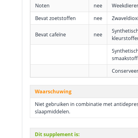
Noten
nee
Weekdiere
Bevat zoetstoffen
nee
Zwaveldioxi
Synthetisc
Bevat cafeïne
nee
kleurstoffe
Synthetisc
smaakstof
Conservee
Waarschuwing
Niet gebruiken in combinatie met antidepre
slaapmiddelen.
Dit supplement is: