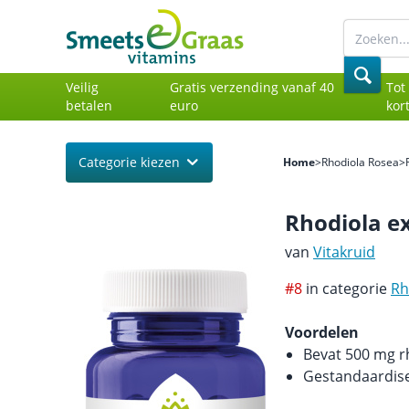
Veilig
Gratis verzending vanaf 40
Tot
betalen
euro
kor
Categorie kiezen
Home
>
Rhodiola Rosea
>
Rhodiola e
van
Vitakruid
#8
in categorie
Rh
Voordelen
Bevat 500 mg r
Gestandaardise