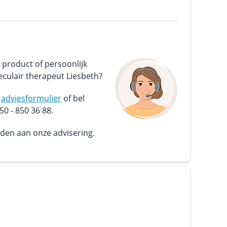
 product of persoonlijk
culair therapeut Liesbeth?
s
adviesformulier
of bel
0 - 850 36 88.
nden aan onze advisering.