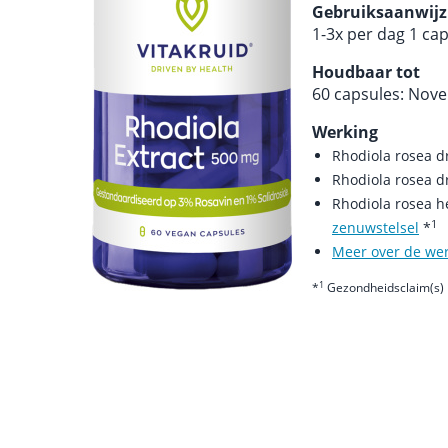
Gebruiksaanwijz
1-3x per dag 1 ca
Houdbaar tot
60 capsules: Nov
Werking
Rhodiola rosea d
Rhodiola rosea d
Rhodiola rosea h
1
zenuwstelsel
*
Meer over de we
1
*
Gezondheidsclaim(s) 