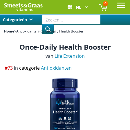
0
NL
Ope
Categorieën
Home
>
Antioxidanten
>
Once-Daily Health Booster
Once-Daily Health Booster
van
Life Extension
#73
in
categorie
Antioxidanten