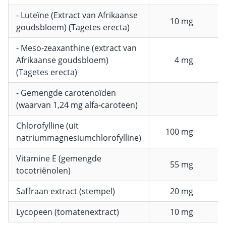
- Luteïne (Extract van Afrikaanse
10 mg
goudsbloem) (Tagetes erecta)
- Meso-zeaxanthine (extract van
Afrikaanse goudsbloem)
4 mg
(Tagetes erecta)
- Gemengde carotenoïden
(waarvan 1,24 mg alfa-caroteen)
Chlorofylline (uit
100 mg
natriummagnesiumchlorofylline)
Vitamine E (gemengde
55 mg
tocotriënolen)
Saffraan extract (stempel)
20 mg
Lycopeen (tomatenextract)
10 mg