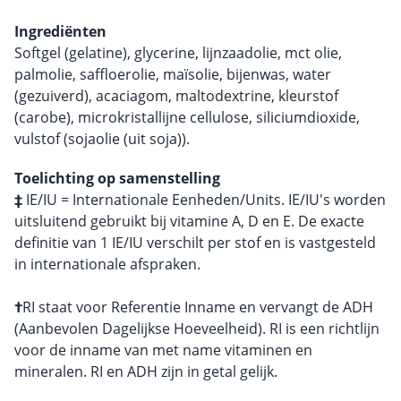
Ingrediënten
Softgel (gelatine), glycerine, lijnzaadolie, mct olie,
palmolie, saffloerolie, maïsolie, bijenwas, water
(gezuiverd), acaciagom, maltodextrine, kleurstof
(carobe), microkristallijne cellulose, siliciumdioxide,
vulstof (sojaolie (uit soja)).
Toelichting op samenstelling
‡
IE/IU = Internationale Eenheden/Units. IE/IU's worden
uitsluitend gebruikt bij vitamine A, D en E. De exacte
definitie van 1 IE/IU verschilt per stof en is vastgesteld
in internationale afspraken.
†
RI staat voor Referentie Inname en vervangt de ADH
(Aanbevolen Dagelijkse Hoeveelheid). RI is een richtlijn
voor de inname van met name vitaminen en
mineralen. RI en ADH zijn in getal gelijk.