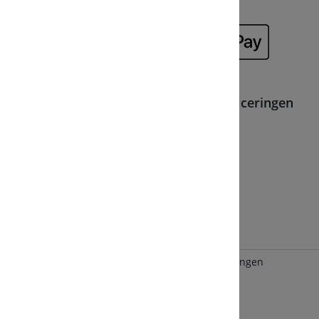
Lidmaatschappen, partners en certificeringen
4.9
uit
5
met
4077
Trustpilot Beoordelingen
Algemene voorwaarden