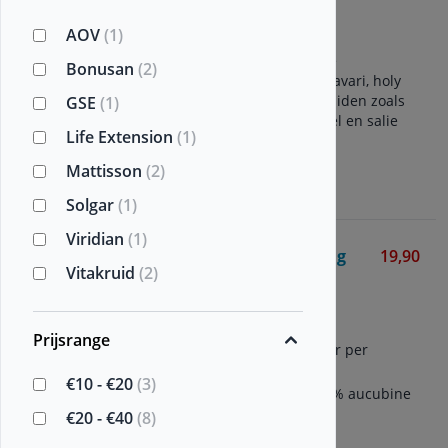
30/90 vegetarische capsules
AOV
(1)
Formule voor vrouwen
Combinatie van traditionele
Bonusan
(2)
Ayurvedische kruiden (shatavari, holy
basil (tulsi) en Europese kruiden zoals
GSE
(1)
monnikspeper, haver, venkel en salie
Life Extension
(1)
Mattisson
(2)
Bekijken
Solgar
(1)
Viridian
(1)
Vitex Agnus Castus 200 mg
19,90
Vitakruid
(2)
Monnikspeper
Vitakruid
60 vegetarische capsules
Prijsrange
Bevat 200 mg monnikspeper per
capsule
€10 - €20
(3)
Bevat 0,5% agnuside en 0,6% aucubine
€20 - €40
(8)