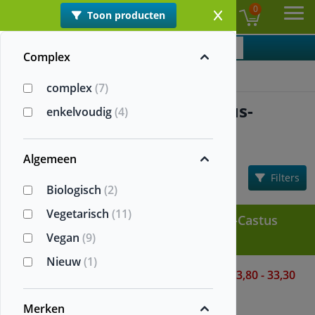
0
Toon producten
NL
Ope
Categorieën
Complex
Home
>
Monnikspeper - Vitex Agnus-Castus
complex
(7)
Monnikspeper | Vitex Agnus-
enkelvoudig
(4)
Castus
Algemeen
Informatie
Sorteren:
Filters
Populariteit
Biologisch
(2)
Vegetarisch
(11)
Alle Monnikspeper - Vitex Agnus-Castus
Vegan
(9)
supplementen
Nieuw
(1)
Organic Herbal Woman
13,80 - 33,30
Complex
Viridian
Merken