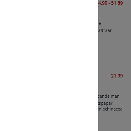
Femme
34,90 - 51,89
Vitakruid
60/90 tabletten
Formule voor de menstruatie
Bevat extracten van maca, saffraan,
shatavari en monnikspeper
Bekijken
Sabal-SAN
21,99
Bonusan
50 ml tinctuur
Formule voor de ouder wordende man
Bevat saw palmetto, monnikspeper,
cantharis, mammoetboom en echinacea
Bekijken