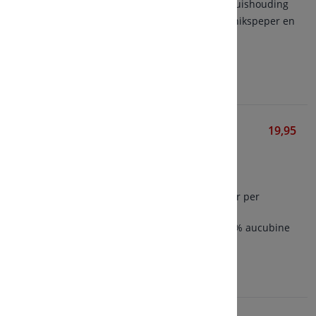
Formule voor de hormoonhuishouding
Bevat 5-HTP, saffraan, monnikspeper en
zink
Bekijken
MenstruCare Vitex Agnus
19,95
Castus
Mattisson
60 vegetarische capsules
Bevat 250 mg Monnikspeper per
capsule
Bevat 0,5% agnuside en 0,6% aucubine
Bekijken