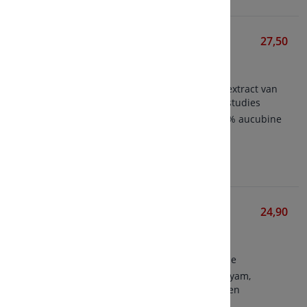
833 Vitex Agnus Castus
27,50
AOV
60 vegetarische capsules
Hoogst gestandaardiseerd extract van
monnikspeper, gebruikt in studies
Bevat 0,5% agnuside en 0,6% aucubine
Bekijken
Cyclus Balance BIO
24,90
GSE
60 tabletten
Formule voor de menstruatie
Bevat monnikspeper, wilde yam,
ashwagandha en B-vitaminen