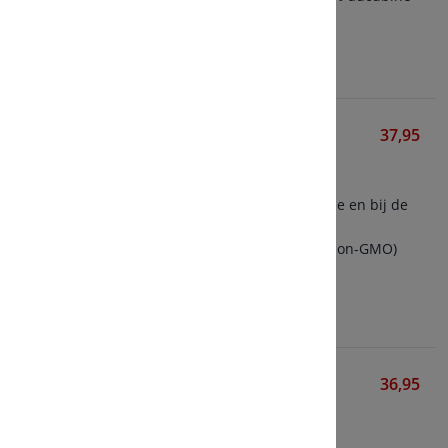
Bekijken
Herbal Female Complex
37,95
Solgar
50 vegetarische capsules
Formule voor de menstruatie en bij de
overgang
Bevat isoflavonen uit soja (non-GMO)
Bekijken
Hormoon Support
36,95
Mattisson
60 vegetarische capsules