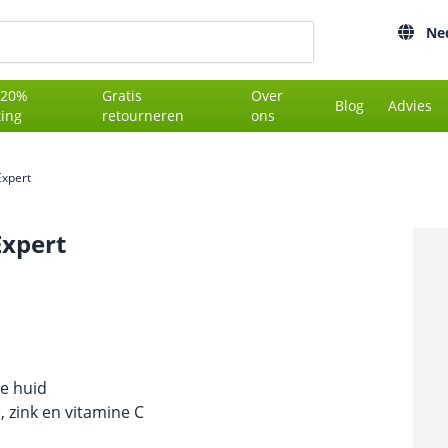
Ne
 20%
Gratis
Over
Blog
Advies
ting
retourneren
ons
xpert
xpert
e huid
, zink en vitamine C