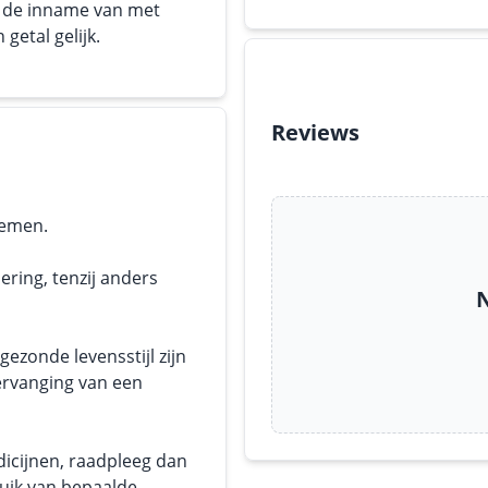
or de inname van met
getal gelijk.
Reviews
nemen.
ering, tenzij anders
N
ezonde levensstijl zijn
ervanging van een
dicijnen, raadpleeg dan
ruik van bepaalde