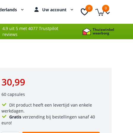
0
0
derlands
Uw account
4,9 uit 5 met 4077 Trustpilot
Thuiswinkel
waarborg
reviews
30,99
60 capsules
Dit product heeft een levertijd van enkele
werkdagen.
Gratis
verzending bij bestellingen vanaf 40
euro!