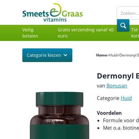
Veilig
Gratis verzending vanaf 40
Tot
betalen
euro
kor
Categorie kiezen
Home
>
Huid
>
Dermonyl E
Dermonyl E
van
Bonusan
Categorie
Huid
Voordelen
Formule voor d
Met o.a. biotine