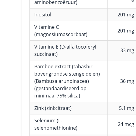
aminobenzoëzuur)
Inositol
201 mg
Vitamine C
201 mg
(magnesiumascorbaat)
Vitamine E (D-alfa tocoferyl
33 mg
succinaat)
Bamboe extract (tabashir
bovengrondse stengeldelen)
(Bambusa arundinacea)
36 mg
(gestandaardiseerd op
minimaal 75% silica)
Zink (zinkcitraat)
5,1 mg
Selenium (L-
24 mcg
selenomethionine)