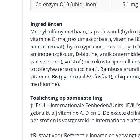
Co-enzym Q10 (ubiquinon)
5,1 mg
Ingrediënten
Methylsulfonylmethaan, capsulewand (hydroxy
vitamine C (magnesiumascorbaat), vitamine B5
pantothenaat), hydroxyproline, inositol, cyste
aminobenzoëzuur, D-biotine, antiklontermid
van vetzuren), vulstof (microkristallijne cellulos
tocoferylwaterstofsuccinaat), Bambusa arundina
vitamine B6 (pyridoxaal-5\'-fosfaat), ubiquinon
methionine).
Toelichting op samenstelling
‡
IE/IU = Internationale Eenheden/Units. IE/IU'
gebruikt bij vitamine A, D en E. De exacte defini
per stof en is vastgesteld in internationale afs
†
RI staat voor Referentie Inname en vervangt