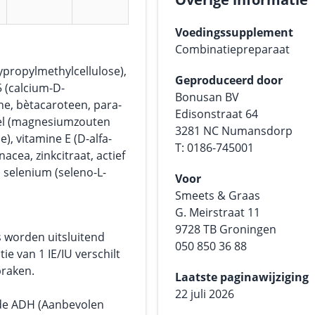
Voedingssupplement
Combinatiepreparaat
propylmethylcellulose),
Geproduceerd door
 (calcium-D-
Bonusan BV
ïne, bètacaroteen, para-
Edisonstraat 64
del (magnesiumzouten
3281 NC Numansdorp
e), vitamine E (D-alfa-
T: 0186-745001
cea, zinkcitraat, actief
, selenium (seleno-L-
Voor
Smeets & Graas
G. Meirstraat 11
9728 TB Groningen
s worden uitsluitend
050 850 36 88
tie van 1 IE/IU verschilt
praken.
Laatste paginawijziging
22 juli 2026
 de ADH (Aanbevolen