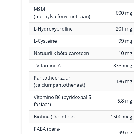
MSM
600 mg
(methylsulfonylmethaan)
L-Hydroxyproline
201 mg
L-Cysteïne
99 mg
Natuurlijk bèta-caroteen
10 mg
- Vitamine A
833 mcg
Pantotheenzuur
186 mg
(calciumpantothenaat)
Vitamine B6 (pyridoxaal-5-
6,8 mg
fosfaat)
Biotine (D-biotine)
1500 mcg
PABA (para-
99 mg