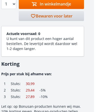
In winkelmandje
Bewaren voor later
Actuele voorraad:
0
U kunt van dit product een hoger aantal
bestellen. De levertijd wordt daardoor wel
1-2 dagen langer.
Korting
Prijs per stuk bij afname van:
1
Stuks:
30,99
2
Stuks:
29,44
-5%
3
Stuks:
27,89
-10%
Let op: op Bonusan-producten kunnen wij max.
10% korting geven. Bonusan-producten tellen