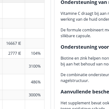
Ondersteuning van 
Vitamine C draagt bij aan
werking van de huid onder
De formule combineert me
slikbare capsule.
16667 IE
Ondersteuning voor
2777 IE
104%
Biotine en zink helpen no
bij aan het behoud van no
3100%
De combinatie ondersteunt
nagelstructuur.
486%
Aanvullende besche
3000%
Het supplement bevat ook 
tegen oxidatieve schade.