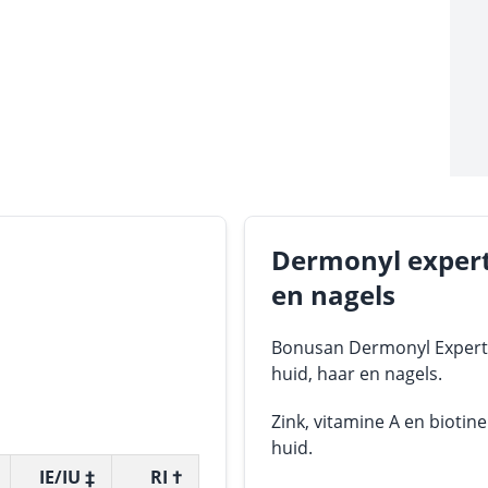
Dermonyl expert
en nagels
Bonusan Dermonyl Expert 
huid, haar en nagels.
Zink, vitamine A en bioti
huid.
IE/IU ‡
RI †