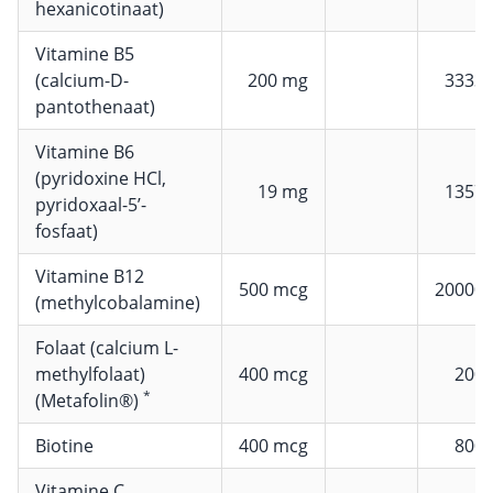
hexanicotinaat)
Vitamine B5
(calcium-D-
200 mg
3333
pantothenaat)
Vitamine B6
(pyridoxine HCl,
19 mg
1357
pyridoxaal-5’-
fosfaat)
Vitamine B12
500 mcg
20000
(methylcobalamine)
Folaat (calcium L-
methylfolaat)
400 mcg
200
*
(Metafolin®)
Biotine
400 mcg
800
Vitamine C