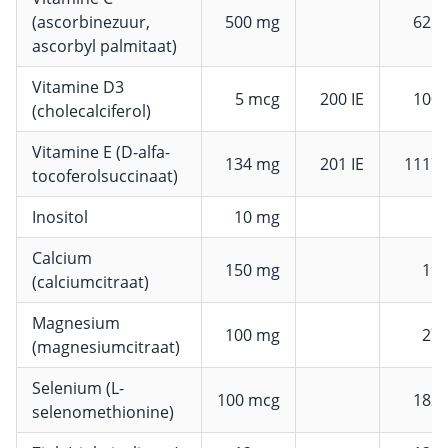
(ascorbinezuur,
500 mg
625
ascorbyl palmitaat)
Vitamine D3
5 mcg
200 IE
100
(cholecalciferol)
Vitamine E (D-alfa-
134 mg
201 IE
1117
tocoferolsuccinaat)
Inositol
10 mg
Calcium
150 mg
19
(calciumcitraat)
Magnesium
100 mg
27
(magnesiumcitraat)
Selenium (L-
100 mcg
182
selenomethionine)