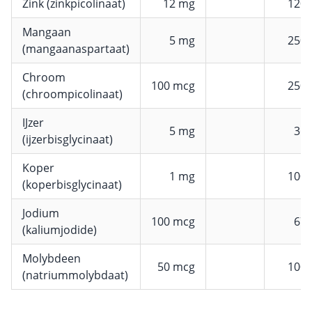
Zink (zinkpicolinaat)
12 mg
120
Mangaan
5 mg
250
(mangaanaspartaat)
Chroom
100 mcg
250
(chroompicolinaat)
IJzer
5 mg
36
(ijzerbisglycinaat)
Koper
1 mg
100
(koperbisglycinaat)
Jodium
100 mcg
67
(kaliumjodide)
Molybdeen
50 mcg
100
(natriummolybdaat)