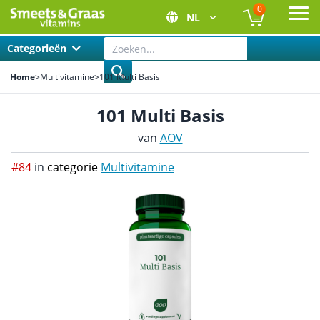
0
NL
Ope
Categorieën
Home
>
Multivitamine
>
101 Multi Basis
101 Multi Basis
van
AOV
#84
in
categorie
Multivitamine