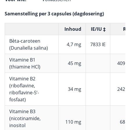
Samenstelling per 3 capsules (dagdosering)
Inhoud
IE/IU ‡
RI 
Bèta-caroteen
4,7 mg
7833 IE
(Dunaliella salina)
Vitamine B1
45 mg
4091
(thiamine HCl)
Vitamine B2
(riboflavine,
34 mg
2429
riboflavine-5’-
fosfaat)
Vitamine B3
(nicotinamide,
110 mg
688
inositol