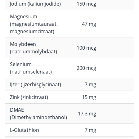
Jodium (kaliumjodide)
150 mcg
1
Magnesium
(magnesiumtauraat,
47 mg
magnesiumcitraat)
Molybdeen
100 mcg
2
(natriummolybdaat)
Selenium
200 mcg
3
(natriumselenaat)
IJzer (ijzerbisglycinaat)
7 mg
Zink (zinkcitraat)
15 mg
1
DMAE
17,3 mg
(Dimethylaminoethanol)
L-Glutathion
7 mg