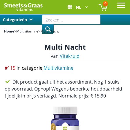
0
NL
Ope
Categorieën
Home
>
Multivitamine
>
Multi Nacht
Multi Nacht
van
Vitakruid
#115
in
categorie
Multivitamine
Dit product gaat uit het assortiment. Nog 1 stuks
op voorraad. Op=op! Wegens beperkte houdbaarheid
tijdelijk in prijs verlaagd. Normale prijs: € 15.90