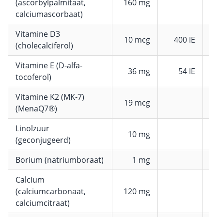
(ascorbylpalmitaat,
160 mg
2
calciumascorbaat)
Vitamine D3
10 mcg
400 IE
2
(cholecalciferol)
Vitamine E (D-alfa-
36 mg
54 IE
3
tocoferol)
Vitamine K2 (MK-7)
19 mcg
(MenaQ7®)
Linolzuur
10 mg
(geconjugeerd)
Borium (natriumboraat)
1 mg
Calcium
(calciumcarbonaat,
120 mg
calciumcitraat)