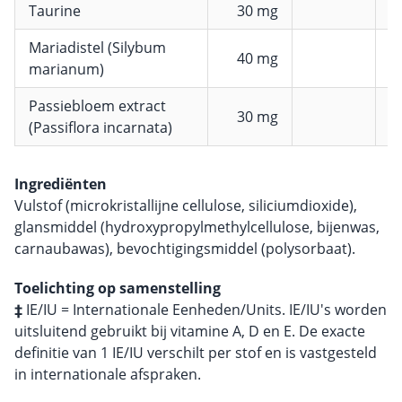
Taurine
30 mg
Mariadistel (Silybum
40 mg
marianum)
Passiebloem extract
30 mg
(Passiflora incarnata)
Ingrediënten
Vulstof (microkristallijne cellulose, siliciumdioxide),
glansmiddel (hydroxypropylmethylcellulose, bijenwas,
carnaubawas), bevochtigingsmiddel (polysorbaat).
Toelichting op samenstelling
‡
IE/IU = Internationale Eenheden/Units. IE/IU's worden
uitsluitend gebruikt bij vitamine A, D en E. De exacte
definitie van 1 IE/IU verschilt per stof en is vastgesteld
in internationale afspraken.