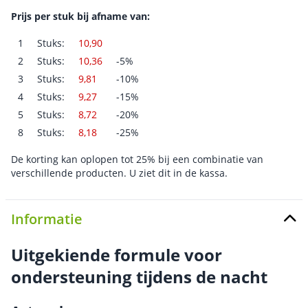
Prijs per stuk bij afname van:
1
Stuks:
10,90
2
Stuks:
10,36
-5%
3
Stuks:
9,81
-10%
4
Stuks:
9,27
-15%
5
Stuks:
8,72
-20%
8
Stuks:
8,18
-25%
De korting kan oplopen tot 25% bij een combinatie van
verschillende producten. U ziet dit in de kassa.
Informatie
Uitgekiende formule voor
ondersteuning tijdens de nacht