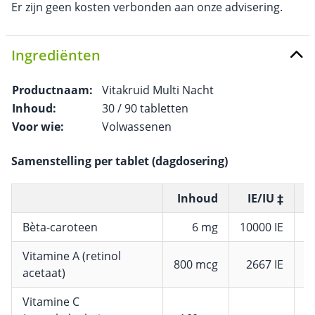
Er zijn geen kosten verbonden aan onze advisering.
Ingrediënten
Productnaam:
Vitakruid Multi Nacht
Inhoud:
30 / 90 tabletten
Voor wie:
Volwassenen
Samenstelling per tablet (dagdosering)
Inhoud
IE/IU ‡
Bèta-caroteen
6 mg
10000 IE
Vitamine A (retinol
800 mcg
2667 IE
1
acetaat)
Vitamine C